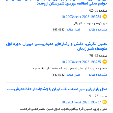
جوامع محلی (مطالعه موردی: شهرستان ارومیه)
صفحه
55-62
10.22034/eiat.2023.193734
مهران مجرد، وحید کاروانی
مشاهده مقاله
اصل مقاله
665.46 K
تحلیل نگرش، دانش و رفتارهای محیط‌زیستی دبیران دوره اول
متوسطه شهر زنجان
صفحه
63-76
10.22034/eiat.2023.193735
معصومه پرچیانلو، علی شمس، زهرا هوشمندان مقدم فرد
مشاهده مقاله
اصل مقاله
847.89 K
مدل بازاریابی سبزِ صنعت نفت ایران با چشم‌‌انداز حفظ محیط‌‌زیست
صفحه
77-91
10.22034/eiat.2023.193737
علی یاوری، حسین قره بیگلو، یعقوب علوی متین، ناصر فقهی فرهمند