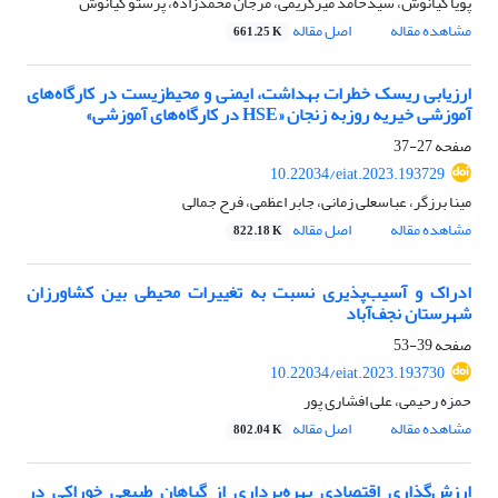
پویا کیانوش، سیدحامد میرکریمی، مرجان محمدزاده، پرستو کیانوش
مشاهده مقاله
اصل مقاله
661.25 K
ارزیابی ریسک خطرات بهداشت، ایمنی و محیط‌زیست در کارگاه‌های
آموزشی خیریه روزبه زنجان «HSE در کارگاه‌‌های آموزشی»
صفحه
27-37
10.22034/eiat.2023.193729
مینا برزگر، عباسعلی زمانی، جابر اعظمی، فرح جمالی
مشاهده مقاله
اصل مقاله
822.18 K
ادراک و آسیب‌‌پذیری نسبت به تغییرات محیطی بین کشاورزان
شهرستان نجف‌‌آباد
صفحه
39-53
10.22034/eiat.2023.193730
حمزه رحیمی، علی افشاری پور
مشاهده مقاله
اصل مقاله
802.04 K
ارزش‌گذاری اقتصادی بهره‌برداری از گیاهان طبیعی خوراکی در