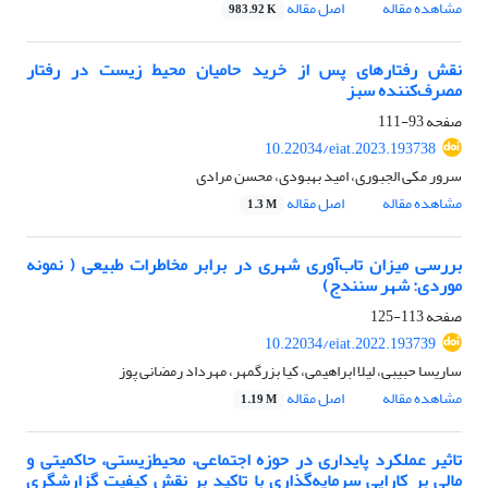
مشاهده مقاله
اصل مقاله
983.92 K
نقش رفتارهای پس از خرید حامیان محیط زیست در رفتار
مصرف‌کننده سبز
صفحه
93-111
10.22034/eiat.2023.193738
سرور مکی الجبوری، امید بهبودی، محسن مرادی
مشاهده مقاله
اصل مقاله
1.3 M
بررسی میزان تاب‌آوری شهری در برابر مخاطرات طبیعی ( نمونه
موردی: شهر سنندج)
صفحه
113-125
10.22034/eiat.2022.193739
ساریسا حبیبی، لیلا ابراهیمی، کیا بزرگمهر، مهرداد رمضانی پوز
مشاهده مقاله
اصل مقاله
1.19 M
تاثیر عملکرد پایداری در حوزه اجتماعی، محیط‌زیستی، حاکمیتی و
مالی بر کارایی سرمایه‌گذاری با تاکید بر نقش کیفیت گزارشگری