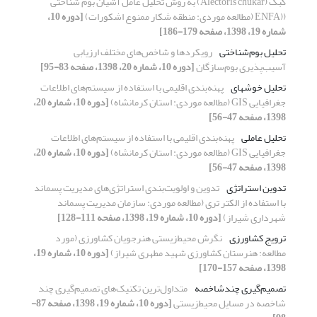
کبک (Alectoris chukar) به روش تحلیل عامل آشیان بوم شناختی
((ENFA (مطالعه موردی: منطقه شکار ممنوع اشکورات)
[دوره 10،
شماره 19، 1398، صفحه 179-186]
تحلیل بوم‌شناختی
رویکردها و شاخص‌های مختلف ارزیابی
آسیب‌پذیری بوم‌سازگان
[دوره 10، شماره 20، 1398، صفحه 83-95]
تحلیل خوشهای
‌پهنه‌بندی اقلیمی با استفاده از سیستم‌های اطلاعات
جغرافیایی GIS (مطالعه موردی: استان کرمانشاه)
[دوره 10، شماره 20،
1398، صفحه 47-56]
تحلیل عاملی
‌پهنه‌بندی اقلیمی با استفاده از سیستم‌های اطلاعات
جغرافیایی GIS (مطالعه موردی: استان کرمانشاه)
[دوره 10، شماره 20،
1398، صفحه 47-56]
تدوین استراتژی
تدوین و اولویت‌‌بندی استراتژی‌‌های مدیریت پسماند
با استفاده از الکتر تری (مطالعه موردی: سازمان مدیریت پسماند
شهرداری شیراز)
[دوره 10، شماره 19، 1398، صفحه 111-128]
ترویج کشاورزی
نگرش ‌محیط‌زیستی هنرجویان کشاورزی (مورد
مطالعه: هنرستان کشاورزی شهید مطهری شیراز)
[دوره 10، شماره 19،
1398، صفحه 157-170]
تصمیم‌گیری چندشاخصه
متداول‌ترین تکنیک‌های تصمیم‌گیری چند
شاخصه در مسایل محیط‌زیستی
[دوره 10، شماره 19، 1398، صفحه 87-