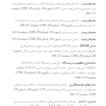
محیط‌‌زیست
شاخص‌های توسعه پایدار با تاکید بر شاخص محیط‌زیست
و رتبه‌بندی شاخص‌‌ها با مدل AHP
[دوره 10، شماره 19، 1398، صفحه
73-86]
محیط‌زیست
متداول‌ترین تکنیک‌های تصمیم‌گیری چند شاخصه در
مسایل محیط‌زیستی
[دوره 10، شماره 19، 1398، صفحه 87-98]
محیط زیست
سخن سردبیر
[دوره 10، شماره 19، 1398، صفحه 4-4]
محیط زیست
سخن سردبیر
[دوره 10، شماره 20، 1398، صفحه 4-4]
مدل DPSIR
مدل DPSIR و قابلیت آن در تدوین شاخص‌های
محیط‌زیستی فرسایش بادی (مطالعه موردی: شهرستان ریگان)
[دوره
10، شماره 20، 1398، صفحه 57-68]
مدلسازی مطلوبیت زیستگاه
ارزیابی زیستگاه کبک (Alectoris
chukar) به روش تحلیل عامل آشیان بوم شناختی ((ENFA (مطالعه
موردی: منطقه شکار ممنوع اشکورات)
[دوره 10، شماره 19، 1398،
صفحه 179-186]
مدل‌‌های تصمیم‌‌گیری
شاخص‌های توسعه پایدار با تاکید بر شاخص
محیط‌زیست و رتبه‌بندی شاخص‌‌ها با مدل AHP
[دوره 10، شماره 19،
1398، صفحه 73-86]
مدیریت آبخیز
رویکردها و شاخص‌های مختلف ارزیابی آسیب‌پذیری