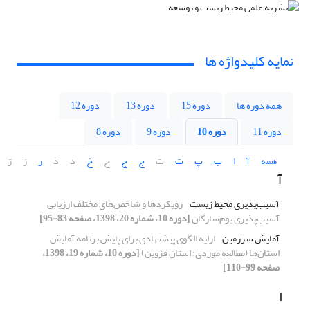
نمایه کلیدواژه ها
همه دوره ها
دوره 15
دوره 13
دوره 12
دوره 11
دوره 10
دوره 9
دوره 8
همه
آ
ا
ب
پ
ت
ث
ج
چ
ح
خ
د
ذ
ر
ز
ژ
آ
آسیب‌پذیری محیط زیست
رویکردها و شاخص‌های مختلف ارزیابی
آسیب‌پذیری بوم‌سازگان
[دوره 10، شماره 20، 1398، صفحه 83-95]
آمایش سرزمین
ارایه الگوی پیشنهادی برای پایش برنامه آمایش
استان‌ها (مطالعه موردی: استان قزوین)
[دوره 10، شماره 19، 1398،
صفحه 99-110]
ا