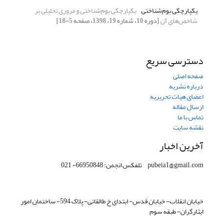
یکپارچگی بوم‌‌شناختی
یکپارچگی بوم‌‌شناختی و مروری تحلیلی بر
شاخص‌‌های آن
[دوره 10، شماره 19، 1398، صفحه 5-18]
دسترسی سریع
صفحه اصلی
درباره نشریه
اعضای هیات تحریریه
ارسال مقاله
تماس با ما
نقشه سایت
آخرین اخبار
pubeia1@gmail.com تلفکس انجمن: 66950848- 021
خیابان انقلاب- خیابان قدس- ابتدای خ طالقانی- پلاک 594- ساختمان امور
ایثارگران- طبقه سوم