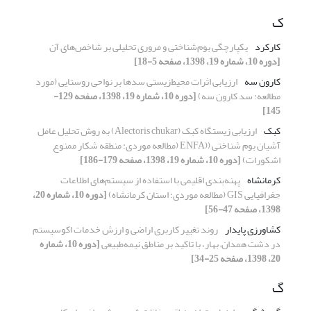
ک
کارکرد
یکپارچگی بوم‌‌شناختی و مروری تحلیلی بر شاخص‌‌های آن
[دوره 10، شماره 19، 1398، صفحه 5-18]
کارون سه
ارزیابی اثرات ‌محیط‌زیستی سدها بر نواحی روستایی (مورد
مطالعه: سد کارون سه)
[دوره 10، شماره 19، 1398، صفحه 129-
145]
کبک
ارزیابی زیستگاه کبک (Alectoris chukar) به روش تحلیل عامل
آشیان بوم شناختی ((ENFA (مطالعه موردی: منطقه شکار ممنوع
اشکورات)
[دوره 10، شماره 19، 1398، صفحه 179-186]
کرمانشاه
‌پهنه‌بندی اقلیمی با استفاده از سیستم‌های اطلاعات
جغرافیایی GIS (مطالعه موردی: استان کرمانشاه)
[دوره 10، شماره 20،
1398، صفحه 47-56]
کشاورزی پایدار
روند تغییر کاربری اراضی و ارزش خدمات اکوسیستم
در دشت همدان– بهار، با تاکید بر مناطق نیمه‌طبیعی
[دوره 10، شماره
20، 1398، صفحه 25-34]
گ