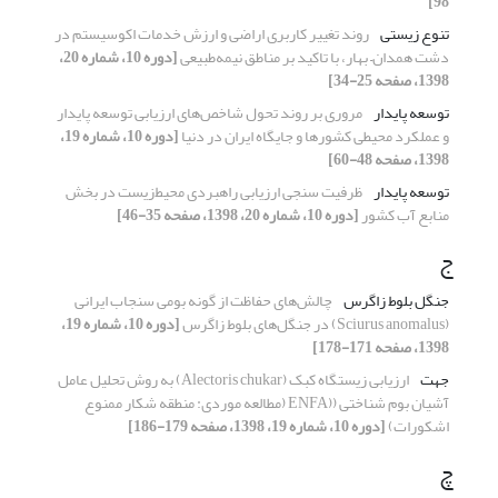
98]
تنوع زیستی
روند تغییر کاربری اراضی و ارزش خدمات اکوسیستم در
دشت همدان– بهار، با تاکید بر مناطق نیمه‌طبیعی
[دوره 10، شماره 20،
1398، صفحه 25-34]
توسعه پایدار
مروری بر روند تحول شاخص‌های ارزیابی توسعه پایدار
و عملکرد محیطی کشورها و جایگاه ایران در دنیا
[دوره 10، شماره 19،
1398، صفحه 48-60]
توسعه پایدار
ظرفیت سنجی ارزیابی راهبردی محیط‌زیست در بخش
منابع آب کشور
[دوره 10، شماره 20، 1398، صفحه 35-46]
ج
جنگل بلوط زاگرس
چالش‌‌های حفاظت از گونه بومی سنجاب ایرانی
(Sciurus anomalus) در جنگل‌‌های بلوط زاگرس
[دوره 10، شماره 19،
1398، صفحه 171-178]
جهت
ارزیابی زیستگاه کبک (Alectoris chukar) به روش تحلیل عامل
آشیان بوم شناختی ((ENFA (مطالعه موردی: منطقه شکار ممنوع
اشکورات)
[دوره 10، شماره 19، 1398، صفحه 179-186]
چ