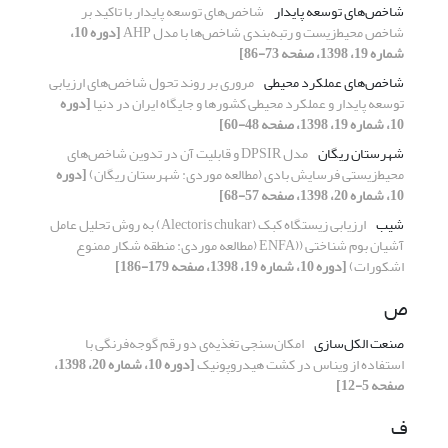
شاخص‌های توسعه پایدار
شاخص‌های توسعه پایدار با تاکید بر
شاخص محیط‌زیست و رتبه‌بندی شاخص‌‌ها با مدل AHP
[دوره 10،
شماره 19، 1398، صفحه 73-86]
شاخص‌‌های عملکرد محیطی
مروری بر روند تحول شاخص‌های ارزیابی
توسعه پایدار و عملکرد محیطی کشورها و جایگاه ایران در دنیا
[دوره
10، شماره 19، 1398، صفحه 48-60]
شهرستان ریگان
مدل DPSIR و قابلیت آن در تدوین شاخص‌های
محیط‌زیستی فرسایش بادی (مطالعه موردی: شهرستان ریگان)
[دوره
10، شماره 20، 1398، صفحه 57-68]
شیب
ارزیابی زیستگاه کبک (Alectoris chukar) به روش تحلیل عامل
آشیان بوم شناختی ((ENFA (مطالعه موردی: منطقه شکار ممنوع
اشکورات)
[دوره 10، شماره 19، 1398، صفحه 179-186]
ص
صنعت الکل‌سازی
امکان‌سنجی تغذیه‌ی‌ دو رقم گوجه‌فرنگی با
استفاده از ویناس در کشت هیدروپونیک
[دوره 10، شماره 20، 1398،
صفحه 5-12]
ف