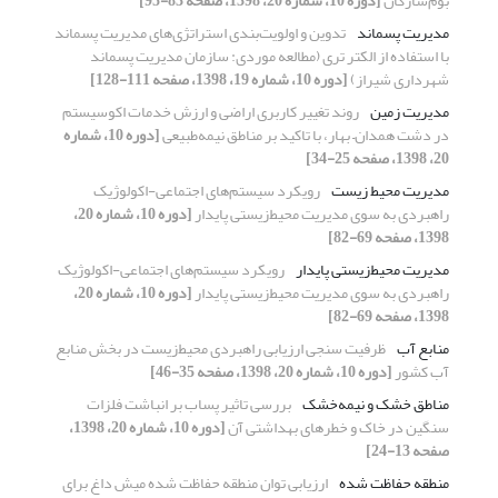
بوم‌سازگان
[دوره 10، شماره 20، 1398، صفحه 83-95]
مدیریت پسماند
تدوین و اولویت‌‌بندی استراتژی‌‌های مدیریت پسماند
با استفاده از الکتر تری (مطالعه موردی: سازمان مدیریت پسماند
شهرداری شیراز)
[دوره 10، شماره 19، 1398، صفحه 111-128]
مدیریت زمین
روند تغییر کاربری اراضی و ارزش خدمات اکوسیستم
در دشت همدان– بهار، با تاکید بر مناطق نیمه‌طبیعی
[دوره 10، شماره
20، 1398، صفحه 25-34]
مدیریت محیط‌ زیست
رویکرد سیستم‌های اجتماعی-اکولوژیک
راهبردی به سوی مدیریت محیط‌‌زیستی پایدار
[دوره 10، شماره 20،
1398، صفحه 69-82]
مدیریت محیط‌زیستی پایدار
رویکرد سیستم‌های اجتماعی-اکولوژیک
راهبردی به سوی مدیریت محیط‌‌زیستی پایدار
[دوره 10، شماره 20،
1398، صفحه 69-82]
منابع آب
ظرفیت سنجی ارزیابی راهبردی محیط‌زیست در بخش منابع
آب کشور
[دوره 10، شماره 20، 1398، صفحه 35-46]
مناطق خشک و نیمه‌خشک
بررسی تاثیر پساب بر انباشت فلزات
سنگین در خاک و خطرهای بهداشتی آن
[دوره 10، شماره 20، 1398،
صفحه 13-24]
منطقه حفاظت شده‌
ارزیابی توان منطقه حفاظت شده میش داغ برای