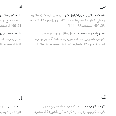
ش
ط
شبکه جهانی ردپای اکولوژیکی
بررسی ظرفیت زیستی و
طبیعت روستایی
ردپای اکولوژیک پنج قاره و جایگاه ایران
[دوره 12، شماره
از محیط‌های روس
23، 1400، صفحه 133-144]
24، 1400، صفحه 125-146]
شهر پایدار هوشمند
حمل‌ونقل بوم‌محور مبتنی بر
طبیعت شناسی ز
دوچرخه‌سواری (مطالعه موردی: منطقه C شهر میلان،
منظر زبان‌شناسی 
ایتالیا)
[دوره 12، شماره 23، 1400، صفحه 145-169]
1400، صفحه 105-120]
گ
ل
گردشگری پایدار
درآمدی برنمایه‌‌های پایداری
لایه‌نشانی
بررس
گردشگری و ظرفیت برد گردشگری
[دوره 12، شماره
آلوده در اکوسیس