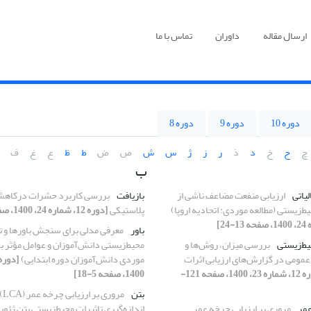
ارسال مقاله
داوران
تماس با ما
دوره 10
دوره 9
دوره 8
چ
ح
خ
د
ذ
ر
ز
ژ
س
ش
ص
ض
ط
ظ
ع
غ
ف
ب
یاتی
ارزیابی منفعت مضاعف ناشی از
بازیافت
بررسی کاربرد حشرات درکاهش
ط‌‌زیستی (مطالعه موردی: اتحادیه اروپا)
پلاستیکی
[دوره 12، شماره 24، 1400، صفحه 41-51]
باور
معرفی مدلی برای سنجش باورها و 
یط‌زیستی
بررسی میزان، روش‌ها و
محیط‌زیستی دانش‌آموزان و عوامل مؤثر بر
ومی در گزارش‌های ارزیابی اثرات
موردی دانش‌آموزان دوره ابتدایی)
[دوره 12، شماره 23، 1400، صفحه 121-
1400، صفحه 5-18]
بتن
مروری
عمر
مروری بر ارزیابی چرخه عمر
اندازه‌گیری تاثیرات محیط‌زیستی بتن ژئو