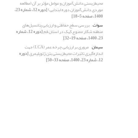
محیط‌زیستی دانش‌آموزان و عوامل مؤثر بر آن (مطالعه
موردی دانش‌آموزان دوره ابتدایی)
[دوره 12، شماره 23،
1400، صفحه 5-18]
سوات
بررسی سطح حفاظتی و ارزیابی پتانسیل‌های
منطقه شکار ممنوع کهک در استان قم
[دوره 12، شماره
23، 1400، صفحه 19-32]
سیمان
مروری بر ارزیابی چرخه عمر (LCA) جهت
اندازه‌گیری تاثیرات محیط‌زیستی بتن ژئوپلیمری
[دوره
12، شماره 23، 1400، صفحه 33-50]