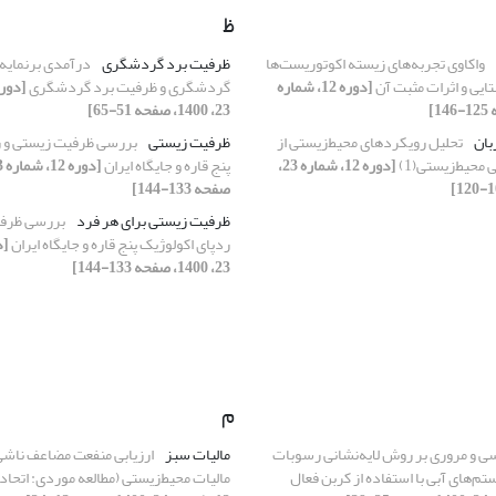
ظ
واکاوی تجربه‌های زیسته اکوتوریست‌‌ها
ظرفیت برد گردشگری
درآمدی برنمایه‌‌
تایی و اثرات مثبت آن
[دوره 12، شماره
گردشگری و ظرفیت برد گردشگری
23، 1400، صفحه 51-65]
بان
تحلیل رویکردهای ‌محیط‌زیستی از
ظرفیت زیستی
بررسی ظرفیت زیستی و ر
‌محیط‌زیستی(1)
[دوره 12، شماره 23،
پنج قاره و جایگاه ایران
صفحه 133-144]
ظرفیت زیستی برای هر فرد
بررسی ظرفی
ردپای اکولوژیک پنج قاره و جایگاه ایران
23، 1400، صفحه 133-144]
م
ی و مروری بر روش لایه‌نشانی رسوبات
مالیات سبز
ارزیابی منفعت مضاعف ناشی 
تم‌های آبی با استفاده از کربن فعال
مالیات محیط‌‌زیستی (مطالعه موردی: اتحادی