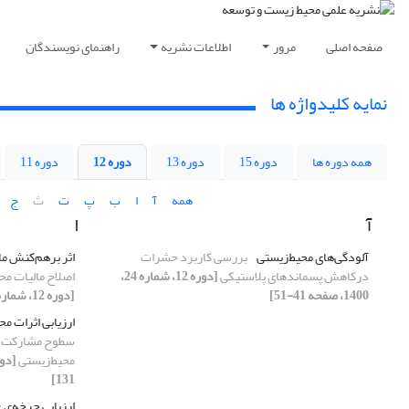
صفحه اصلی
مرور
اطلاعات نشریه
راهنمای نویسندگان
نمایه کلیدواژه ها
همه دوره ها
دوره 15
دوره 13
دوره 12
دوره 11
همه
آ
ا
ب
پ
ت
ث
ج
آ
ا
آلودگی‌های محیط‌زیستی
بررسی کاربرد حشرات
اثر برهم‌کنش مال
درکاهش پسماند‌های پلاستیکی
[دوره 12، شماره 24،
اصلاح مالیات محی
1400، صفحه 41-51]
[دوره 12، شماره 24، 1400، صفحه 13-24]
ارزیابی اثرات مح
سطوح مشارکت عم
محیط‌زیستی
131]
ارزیابی چرخه‌‌ی 