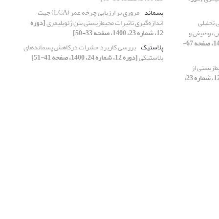
پسماند
مروری بر ارزیابی چرخه عمر (LCA) جهت
ی تحلیلی
اندازه‌گیری تاثیرات محیط‌زیستی بتن ژئوپلیمری
[دوره
وش توصیفی و
12، شماره 23، 1400، صفحه 33-50]
[دوره 12، شماره 24، 1400، صفحه 67-
پلاستیک
بررسی کاربرد حشرات درکاهش پسماند‌های
پلاستیکی
[دوره 12، شماره 24، 1400، صفحه 41-51]
ط‌زیستی از
[دوره 12، شماره 23،