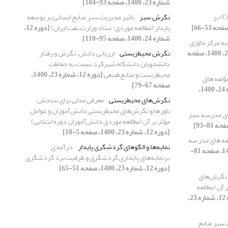
شماره 23، 1400، صفحه 93-104]
پیامد‌های کرونا (COVID-19) بر
نگرش سبز
تاثیر مدیریت سبز منابع انسانی بر توسعه
پایدار (مطالعه موردی: ستاد وزارت نفت ایران)
[دوره 12،
شماره 24، 1400، صفحه 95-110]
یه مرکز داوری
[دوره 12، شماره 24، 1400، صفحه
نگرش محیط‌زیستی
ارزیابی دانش، نگرش و رفتار
دانشجویان دانشگاه شهرکرد نسبت به حفاظت
محیط‌زیست و منابع‌طبیعی
[دوره 12، شماره 23، 1400،
ؤلفه های
صفحه 67-79]
[دوره 12، شماره 24، 1400،
نگرش‌های محیط‌زیستی
معرفی مدلی برای سنجش
باورها و نگرش‌های محیط‌زیستی دانش‌آموزان و عوامل
ای مدرسه سبز
مؤثر بر آن (مطالعه موردی دانش‌آموزان دوره ابتدایی)
[دوره 12، شماره 23، 1400، صفحه 5-18]
فه های مدرسه
نمایه‌‌ها و الگوهای گردشگری پایدار
درآمدی
[دوره 12، شماره 24، 1400، صفحه 81-
برنمایه‌‌های پایداری گردشگری و ظرفیت برد گردشگری
[دوره 12، شماره 23، 1400، صفحه 51-65]
 نگرش‌های
 آن (مطالعه
[دوره 12، شماره 23،
 سبز منابع