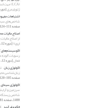
(LCA) جهت ا
ژئوپلیمری
[دوره 12، شماره 23، 1400، صفحه 
اشتباهات مفهوم
شاخص‌‌های سیما
صفحه 111-124]
اصلاح مالیات محی
از اصلاح مالیات 
اروپا)
[دوره 12، شماره 24، 1400، صفحه 13-24]
اکوسیستم‌های آ
رسوبات آلوده در
فعال
[دوره 12، شماره 24، 1400، صفحه 25-39]
اکولوژی زبان
تح
زبان‌شناسی ‌محیط
صفحه 105-120]
اکولوژی سیمای 
سرزمین و آرایش
شاخص زیستگاه 
1400، صفحه 81-91]
الگو و فرآیند
ک