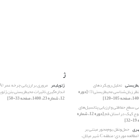
ژ
‌‌زیستی
تحلیل رویکردهای
ژئوپلیمر
نظر زبان‌شناسی ‌محیط‌زیستی(1)
[دوره
اندازه‌گیری تاثیرات محیط‌زیستی بتن ژئو
12، شماره 23، 1400، صفحه 33-50]
 سطح حفاظتی و ارزیابی پتانسیل‌های
وع کهک در استان قم
[دوره 12، شماره
هری
حمل‌ونقل بوم‌محور مبتنی بر
دوچرخه‌سواری (مطالعه موردی: منطقه C شهر میلان،