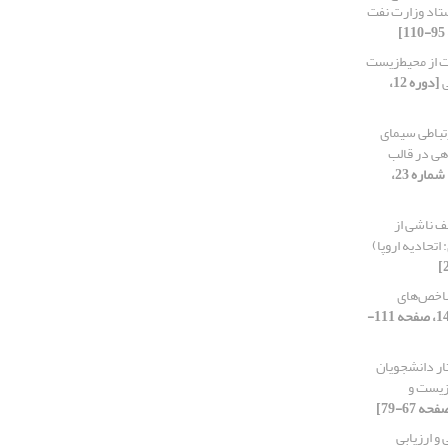
ستاد وزارت نفت
 از ‌محیط‌زیست
ی
[دوره 12،
تباطی سیمای
هی در قالب
[دوره 12، شماره 23،
ف ناشی از
اتحادیه اروپا)
خص‌‌های
[دوره 12، شماره 24، 1400، صفحه 111-
ار دانشجویان
زیست و
 ارزیابی