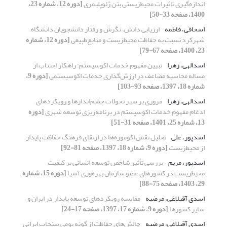
اندازه‌گیری تاثیرات محیط‌زیستی بتن ژئوپلیمری
[دوره 12، شماره 23،
1400، صفحه 33-50]
اسحاقی، فاطمه
ارزیابی دانش، نگرش و رفتار دانشجویان دانشگاه
شهرکرد نسبت به حفاظت محیط‌زیست و منابع‌طبیعی
[دوره 12، شماره
23، 1400، صفحه 67-79]
اسدالهی، زهرا
تبیین مفهوم خدمات اکوسیستم: راهکار اجتناب از
مساله محاسبه مضاعف در ارزش‌گذاری خدمات اکوسیستمی
[دوره 9،
شماره 18، 1397، صفحه 93-103]
اسدالهی، زهرا
مروری بر سیر تحولات چشم‌‌اندازها و رویکردهای
ادغام مفهوم خدمات اکوسیستم در برنامه‌ریزی توسعه شهری
[دوره
13، شماره 25، 1401، صفحه 31-51]
اسدپور، علی
تحلیل نقش اکوموزه‌‌ها در ارتقای فرهنگ حفاظت پایدار
از محیط‌زیست
[دوره 9، شماره 18، 1397، صفحه 81-92]
اسدپور، مریم
بررسی تأثیر شاخص توسعه انسانی بر کیفیت
‌‌محیط‌زیست در کشورهای عضو سازمان بهره‌وری آسیا
[دوره 15، شماره
29، 1403، صفحه 75-88]
اسدی آقبلاغی، مرضیه
مقایسه رویکردهای توسعه پایدار در ایران و
سایر کشورها
[دوره 9، شماره 17، 1397، صفحه 17-24]
اسدی آقبلاغی، مرضیه
چالش‌‌های حفاظت از گونه بومی سنجاب ایرانی