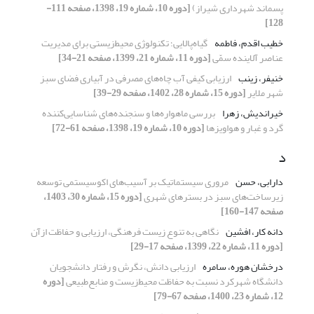
پسماند شهرداری شیراز)
[دوره 10، شماره 19، 1398، صفحه 111-
128]
خطیب اقدم، فاطمه
گیاه‌پالایی؛ تکنولوژی محیط‌زیستی برای مدیریت
عناصر آلاینده سمّی
[دوره 11، شماره 21، 1399، صفحه 21-34]
خنیفر، زینب
ارزیابی کیفی آب چاه‌‌های مصرفی در آبیاری فضای سبز
شهر ملایر
[دوره 15، شماره 28، 1402، صفحه 29-39]
خیراندیش، زهرا
بررسی ماهواره‌ها و سنجنده‌های شناسایی‌کننده
گرد و غبار و هواویزها
[دوره 10، شماره 19، 1398، صفحه 61-72]
د
دارابی، حسن
مروری سیستماتیک بر آسیب‌‌های اکوسیستمی توسعه
زیرساخت‌‌های سبز در بسترهای شهری
[دوره 15، شماره 30، 1403،
صفحه 147-160]
دانه کار، افشین
نگاهی به تنوع زیست فرهنگی، ارزیابی و حفاظت ازآن
[دوره 11، شماره 22، 1399، صفحه 17-29]
درخشان هوره، سامره
ارزیابی دانش، نگرش و رفتار دانشجویان
دانشگاه شهرکرد نسبت به حفاظت محیط‌زیست و منابع‌طبیعی
[دوره
12، شماره 23، 1400، صفحه 67-79]