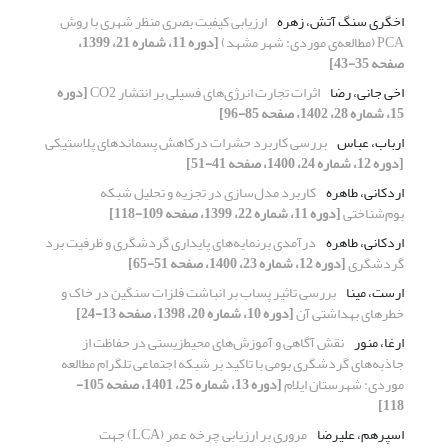
اخگری سنگ آتش، زهره
ارزیابی کیفیت بصری منظر شهری با روش
PCA (مطالعه‌‌ی موردی: شهر مشهد)
[دوره 11، شماره 21، 1399،
صفحه 35-43]
اخی جانی، رضا
اثرات تجارت انرژی‌های فسیلی بر انتشار CO2
[دوره
15، شماره 28، 1402، صفحه 85-96]
ارباب، عباس
بررسی کاربرد حشرات درکاهش پسماند‌های پلاستیکی
[دوره 12، شماره 24، 1400، صفحه 41-51]
اردکانی، طاهره
کاربرد مدل‌سازی در تجزیه و تحلیل شبکه
بوم‌شناختی
[دوره 11، شماره 22، 1399، صفحه 109-118]
اردکانی، طاهره
درآمدی برنمایه‌‌های پایداری گردشگری و ظرفیت برد
گردشگری
[دوره 12، شماره 23، 1400، صفحه 51-65]
ارست، مینا
بررسی تاثیر پساب بر انباشت فلزات سنگین در خاک و
خطرهای بهداشتی آن
[دوره 10، شماره 20، 1398، صفحه 13-24]
ارغا، منور
نقش آگاهی و آموزش‌‌های محیط‌زیستی در حفاظت از
جاذبه‌‌های گردشگری بومی با تاکید بر شبکه اجتماعی تلگرام مطالعه
موردی: شهرستان ایلام
[دوره 13، شماره 25، 1401، صفحه 105-
118]
اسپرهم، علیرضا
مروری بر ارزیابی چرخه عمر (LCA) جهت