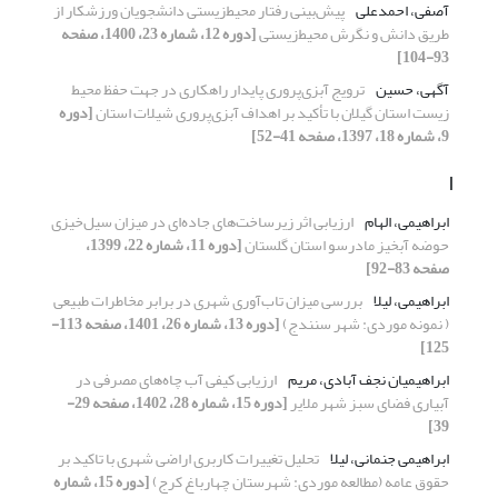
آصفی، احمدعلی
پیش‌‌بینی رفتار محیط‌زیستی دانشجویان ورزشکار از
طریق دانش و نگرش محیط‌زیستی
[دوره 12، شماره 23، 1400، صفحه
93-104]
آگهی، حسین
ترویج آبزی‌‌پروری پایدار راهکاری در جهت حفظ محیط
زیست استان گیلان با تأکید بر اهداف آبزی‌پروری شیلات استان
[دوره
9، شماره 18، 1397، صفحه 41-52]
ا
ابراهیمی، الهام
ارزیابی اثر زیرساخت‌‌های جاده‌‌ای در میزان سیل‌‌خیزی
حوضه آبخیز مادرسو استان گلستان
[دوره 11، شماره 22، 1399،
صفحه 83-92]
ابراهیمی، لیلا
بررسی میزان تاب‌آوری شهری در برابر مخاطرات طبیعی
( نمونه موردی: شهر سنندج)
[دوره 13، شماره 26، 1401، صفحه 113-
125]
ابراهیمیان نجف آبادی، مریم
ارزیابی کیفی آب چاه‌‌های مصرفی در
آبیاری فضای سبز شهر ملایر
[دوره 15، شماره 28، 1402، صفحه 29-
39]
ابراهیمی جنمانی، لیلا
تحلیل تغییرات کاربری اراضی شهری با تاکید بر
حقوق عامه (مطالعه موردی:‌ شهرستان چهارباغ کرج)
[دوره 15، شماره