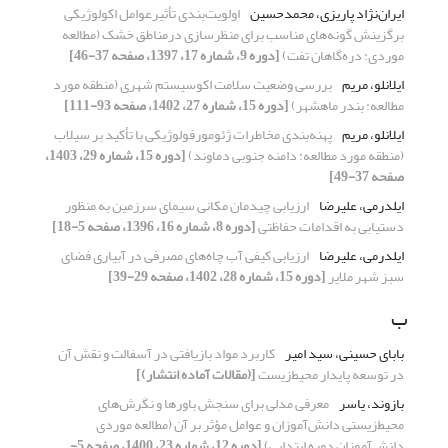
ایران‌نژاد پاریزی، محمدحسین
اولویت‌بندی تأثیرعوامل اکولوژیکی
برگزینش گونه‌های مناسب برای منظرسازی درمناطق خشک (مطالعه
موردی: دره‌گاهان تفت)
[دوره 9، شماره 17، 1397، صفحه 37-46]
ایلانلو، مریم
بررسی وضعیت سلامت اکوسیستم شهری (منطقه مورد
مطالعه: بندر ماهشهر)
[دوره 15، شماره 27، 1402، صفحه 93-111]
ایلانلو، مریم
پهنه‌بندی مخاطرات ژئومورفولوژیکی با تأکید بر سیلاب
(منطقه مورد مطالعه:‌ دامنه جنوبی دماوند)
[دوره 15، شماره 29، 1403،
صفحه 37-49]
ایلدرمی، علیرضا
ارزیابی چیدمان مکانی سیمای سرزمین به منظور
دستیابی به اقدامات حفاظتی
[دوره 8، شماره 16، 1396، صفحه 5-18]
ایلدرمی، علیرضا
ارزیابی کیفی آب چاه‌‌های مصرفی در آبیاری فضای
سبز شهر ملایر
[دوره 15، شماره 28، 1402، صفحه 29-39]
ب
بابای حسینی، سید امیر
کاربرد مواد بازیافتی در آسفالت و نقش آن
در توسعه پایدار محیط‌زیست
[(مقالات آماده انتشار)]
بازوند، یاسر
معرفی مدلی برای سنجش باورها و نگرش‌های
محیط‌زیستی دانش‌آموزان و عوامل مؤثر بر آن (مطالعه موردی
دانش‌آموزان دوره ابتدایی)
[دوره 12، شماره 23، 1400، صفحه 5-