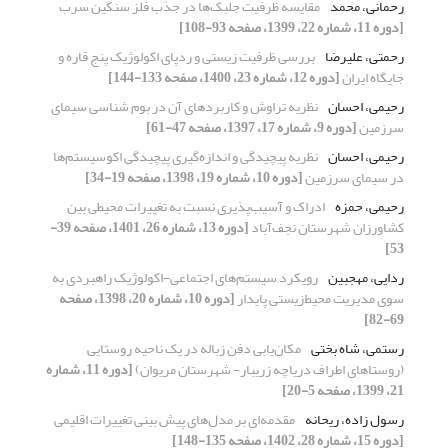
رحمانی، محمد
مقایسه ظرفیت جلبک‌ها در جذب فلز سنگین سرب
[دوره 11، شماره 22، 1399، صفحه 93-108]
رحمتی، علیرضا
بررسی ظرفیت زیستی و ردپای اکولوژیک پنج قاره و
جایگاه ایران
[دوره 12، شماره 23، 1400، صفحه 133-144]
رحیمی، احسان
نظریه تراوش و کاربردهای آن در بوم ‌‌شناسی سیمای
سرزمین
[دوره 9، شماره 17، 1397، صفحه 47-61]
رحیمی، احسان
نظریه پیچیدگی و اندازه‌‌گیری پیچیدگی اکوسیستم‌‌ها
در سیمای سرزمین
[دوره 10، شماره 19، 1398، صفحه 19-34]
رحیمی، حمزه
ادراک و آسیب‌‌پذیری نسبت به تغییرات محیطی بین
کشاورزان شهرستان نجف‌‌آباد
[دوره 13، شماره 26، 1401، صفحه 39-
53]
ردایی، مهجبین
رویکرد سیستم‌های اجتماعی-اکولوژیک راهبردی به
سوی مدیریت محیط‌‌زیستی پایدار
[دوره 10، شماره 20، 1398، صفحه
69-82]
رستمی، شاه بختی
مکان‌یابی دفن زباله در یک ناحیه روستایی
(روستاهای اطراف دریاچه زریبار- شهرستان مریوان)
[دوره 11، شماره
21، 1399، صفحه 5-20]
رسول زاده، ریحانه
مقدمه‌ای بر مدل‌های پیش بینی تغییرات اقلیمی
[دوره 15، شماره 28، 1402، صفحه 135-148]