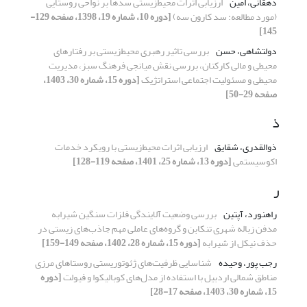
دهقانی، امین
ارزیابی اثرات ‌محیط‌زیستی سدها بر نواحی روستایی
(مورد مطالعه: سد کارون سه)
[دوره 10، شماره 19، 1398، صفحه 129-
145]
دولتشاهی، حسن
بررسی تاثیر رهبری محیط‌زیستی بر رفتارهای
‌محیطی و مالی کارکنان، بررسی نقش میانجی فرهنگ سبز، مدیریت
محیطی و مسئولیت اجتماعی استراتژیک
[دوره 15، شماره 30، 1403،
صفحه 29-50]
ذ
ذوالقدری، شقایق
ارزیابی اثرات محیط‌زیستی با رویکرد خدمات
اکوسیستمی
[دوره 13، شماره 25، 1401، صفحه 119-128]
ر
راهنورد، آپتین
بررسی وضعیت آلایندگی فلزات سنگین شیرابه
مدفن زباله شهری تنکابن و گروه‌‌های عاملی مهم جاذب‌‌های زیستی در
حذف نیکل از شیرابه
[دوره 15، شماره 28، 1402، صفحه 149-159]
رجب پور، وحیده
شناسایی ظرفیت‌های ژئوتوریستی روستاهای مرزی
مناطق شمالی اردبیل با استفاده از مدل‌های کوبالیکوا و فیولت
[دوره
15، شماره 30، 1403، صفحه 17-28]