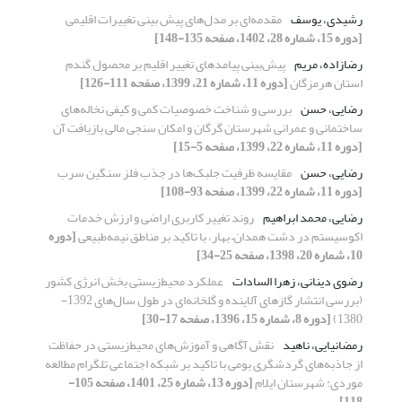
رشیدی، یوسف
مقدمه‌ای بر مدل‌های پیش بینی تغییرات اقلیمی
[دوره 15، شماره 28، 1402، صفحه 135-148]
رضازاده، مریم
پیش‌بینی پیامدهای تغییر اقلیم بر محصول گندم
استان هرمزگان
[دوره 11، شماره 21، 1399، صفحه 111-126]
رضایی، حسن
بررسی و شناخت خصوصیات کمی و کیفی نخاله‌‌های
ساختمانی و عمرانی شهرستان گرگان و امکان سنجی مالی بازیافت آن‌
[دوره 11، شماره 22، 1399، صفحه 5-15]
رضایی، حسن
مقایسه ظرفیت جلبک‌ها در جذب فلز سنگین سرب
[دوره 11، شماره 22، 1399، صفحه 93-108]
رضایی، محمد ابراهیم
روند تغییر کاربری اراضی و ارزش خدمات
اکوسیستم در دشت همدان– بهار، با تاکید بر مناطق نیمه‌طبیعی
[دوره
10، شماره 20، 1398، صفحه 25-34]
رضوی دینانی، زهرا السادات
عملکرد محیط‌زیستی بخش انرژی کشور
(بررسی انتشار گازهای آلاینده و گلخانه‌ای در طول سال‌های 1392-
1380)
[دوره 8، شماره 15، 1396، صفحه 17-30]
رمضانیایی، ناهید
نقش آگاهی و آموزش‌‌های محیط‌زیستی در حفاظت
از جاذبه‌‌های گردشگری بومی با تاکید بر شبکه اجتماعی تلگرام مطالعه
موردی: شهرستان ایلام
[دوره 13، شماره 25، 1401، صفحه 105-
118]