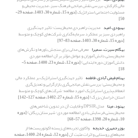
مالی کارکنان، بررسی نقش میانجی فرهنگ سبز، مدیریت محیطی و
مسئولیت اجتماعی استراتژیک
[دوره 15، شماره 30، 1403، صفحه 29-
50]
بهبودی، امید
مدیریت راهبردی محیط‌زیست: تاثیر جهت‌‌گیری
راهبردی سبز بر عملکرد سرمایه‌‌گذاری شرکت‌‌های کوچک و متوسط
[دوره 15، شماره 30، 1403، صفحه 83-97]
بهگام سیرت، سمیرا
معرفی مدلی برای سنجش باورها و نگرش‌های
محیط‌زیستی دانش‌آموزان و عوامل مؤثر بر آن (مطالعه موردی
دانش‌آموزان دوره ابتدایی)
[دوره 12، شماره 23، 1400، صفحه 5-
18]
بهنام فیض آبادی، فاطمه
تاثیر جهت‌‌گیری استراتژیک بر عملکرد مالی
و محیط‌‌زیستی: بررسی نقش میانجی‌‌گری بازارگرایی و تعدیل‌‌گری
انعطاف‌‌پذیری استراتژیک (مورد مطالعه: شرکت‌‌های کوچک و متوسط
استان‌‌ خراسان بزرگ)
[دوره 15، شماره 27، 1402، صفحه 127-142]
بهنود، مینا
مدل DPSIR و قابلیت آن در تدوین شاخص‌های
محیط‌زیستی فرسایش بادی (مطالعه موردی: شهرستان ریگان)
[دوره
10، شماره 20، 1398، صفحه 57-68]
بوزرجمهری، خدیجه
واکاوی تجربه‌های زیسته اکوتوریست‌‌ها از
محیط‌های روستایی و اثرات مثبت آن
[دوره 12، شماره 24، 1400، صفحه