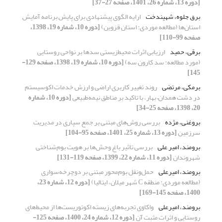
[دوره 13، شماره 26، 1401، صفحه 27-37]
برق جلوه، شهیندخت
ارایه الگوی پیشنهادی برای پایش برنامه آمایش
استان‌ها (مطالعه موردی: استان قزوین)
[دوره 10، شماره 19، 1398،
صفحه 99-110]
برقی، حمید
ارزیابی اثرات ‌محیط‌زیستی سدها بر نواحی روستایی
(مورد مطالعه: سد کارون سه)
[دوره 10، شماره 19، 1398، صفحه 129-
145]
برمکی، مرتضی
روند تغییر کاربری اراضی و ارزش خدمات اکوسیستم
در دشت همدان– بهار، با تاکید بر مناطق نیمه‌طبیعی
[دوره 10، شماره
20، 1398، صفحه 25-34]
بروغنی، مژده
بررسی روش‌های مبتنی بر جمع سپاری در مدیریت
سرزمین
[دوره 13، شماره 25، 1401، صفحه 95-104]
برومند، امیر علی
بررسی تاثیر باغ‌ وحش‌ها‌‌ بر هویت بوم‌شناختی
شهروندان
[دوره 11، شماره 22، 1399، صفحه 119-131]
برومند، امیرعلی
حمل‌ونقل بوم‌محور مبتنی بر دوچرخه‌سواری
(مطالعه موردی: منطقه C شهر میلان، ایتالیا)
[دوره 12، شماره 23،
1400، صفحه 145-169]
برومند، امیرعلی
واکاوی تجربه‌های زیسته اکوتوریست‌‌ها از محیط‌های
روستایی و اثرات مثبت آن
[دوره 12، شماره 24، 1400، صفحه 125-