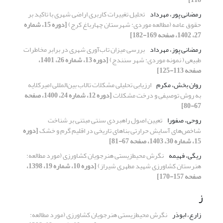
رمضانی پور، مهرداد
تحلیل تغییرات کاربری اراضی شهری با تاکید بر
حقوق عامه (مطالعه موردی:‌ شهرستان چهارباغ کرج)
[دوره 15، شماره
27، 1402، صفحه 169-182]
رمضانی پوز، مهرداد
بررسی میزان تاب‌آوری شهری در برابر مخاطرات
طبیعی ( نمونه موردی: شهر سنندج)
[دوره 13، شماره 26، 1401،
صفحه 113-125]
روان بخش، مکرم
ارزیابی تحلیلی مشکلات تالاب بین‌‌المللی امیر‌‌کلایه
به روش توصیفی و درخت مشکلات
[دوره 12، شماره 24، 1400، صفحه
67-80]
روحی، صفورا
تعیین اصول راهبردی سنتی مبتنی بر شناخت
شاخص‌‌های آسایش حرارتی بناهای تاریخی در اقلیم گرم و خشک
[دوره
15، شماره 30، 1403، صفحه 67-81]
ریگی، فهیمه
نگرش ‌محیط‌زیستی هنرجویان کشاورزی (مورد مطالعه:
هنرستان کشاورزی شهید مطهری شیراز)
[دوره 10، شماره 19، 1398،
صفحه 157-170]
ز
زارع، ابوذر
نگرش ‌محیط‌زیستی هنرجویان کشاورزی (مورد مطالعه: