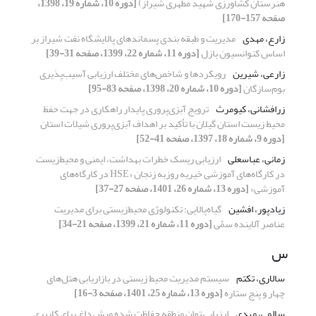
هنرستان کشاورزی شهید مطهری شیراز)
[دوره 10، شماره 19، 1398،
صفحه 157-170]
زارع، مهدی
مدیریت و طبقه بندی پسماندهای پالایشگاه نفت شیراز بر
اساس کنوانسیون بازل
[دوره 11، شماره 22، 1399، صفحه 31-39]
زارعی، شیرین
رویکردها و شاخص‌های مختلف ارزیابی آسیب‌پذیری
بوم‌سازگان
[دوره 10، شماره 20، 1398، صفحه 83-95]
زرافشانی، کیومرث
ترویج آبزی‌‌پروری پایدار راهکاری در جهت حفظ
محیط زیست استان گیلان با تأکید بر اهداف آبزی‌پروری شیلات استان
[دوره 9، شماره 18، 1397، صفحه 41-52]
زمانی، عباسعلی
ارزیابی ریسک خطرات بهداشت، ایمنی و محیط‌زیست
در کارگاه‌های آموزشی خیریه روزبه زنجان «HSE در کارگاه‌‌های
آموزشی»
[دوره 13، شماره 26، 1401، صفحه 27-37]
زیادپور، افشین
گیاه‌پالایی؛ تکنولوژی محیط‌زیستی برای مدیریت
عناصر آلاینده سمّی
[دوره 11، شماره 21، 1399، صفحه 21-34]
س
سالاری، تکتم
سیستم مدیریت محیط زیستی در بازاریابی هتل‌های
چهار و پنج ستاره
[دوره 13، شماره 25، 1401، صفحه 3-16]
سالمی، مهدی
ارزیابی توان منطقه حفاظت شده میش داغ برای کاربری