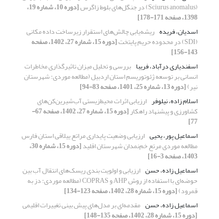
(Sciurus anomalus) در جنگل‌‌های بلوط زاگرس
[دوره 10، شماره 19،
1398، صفحه 171-178]
اسدیان، فریده
ریشه‌یابی چالش‌های استقرار زیرساخت داده مکانی
(SDI) در محدوده حریم پایتخت
[دوره 15، شماره 27، 1402، صفحه
143-156]
اسفندیاری درآباد، فریبا
بررسی و تحلیل میزان تاثیرگذاری مخاطرات
انسانی بر توسعه ژئوتوریسم استان اردبیل (مطالعه موردی: شهرستان
نیر)
[دوره 13، شماره 25، 1401، صفحه 83-94]
اسلام زاده، نیلوفر
ارزیابی اثرات محیط‌‌زیستی آب‌‌شیرین‌‌کن‌‌های
کشاورزی و پیشنهاد راهکار
[دوره 15، شماره 27، 1402، صفحه 67-
77]
اسماعیل پور، یحیی
ارزیابی وضعیت پایداری مراتع ییلاقی استان فارس
مطالعه موردی مرتع خم‌نمدان شهرستان اقلید
[دوره 15، شماره 30،
1403، صفحه 3-16]
اسماعیل زاده، حسن
ارزیابی و اولویت بندی ریسک‌های انتقال آب بین
حوضه‌ای با استفاده از روش AHP و COPRAS (مطالعه‌‌ موردی: دز به
قمرود)
[دوره 15، شماره 28، 1402، صفحه 123-134]
اسماعیل زاده، حسن
مقدمه‌ای بر مدل‌های پیش بینی تغییرات اقلیمی
[دوره 15، شماره 28، 1402، صفحه 135-148]