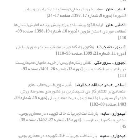
اقصایی، هلن
مقایسه رویکردهای توسعه پایدار در ایران و سایر
کشورها
[دوره 9، شماره 17، 1397، صفحه 17-24]
اقصایی، هلن
ارایه الگوی پیشنهادی برای پایش برنامه آمایش استان‌ها
(مطالعه موردی: استان قزوین)
[دوره 10، شماره 19، 1398، صفحه 99-
110]
اکبرپور، حمیدرضا
واکاوی جایگاه حق بر محیط‌زیست در متون اسلامی
[دوره 11، شماره 21، 1399، صفحه 93-110]
الجبوری، سرور مکی
نقش رفتارهای پس از خرید حامیان محیط زیست
در رفتار مصرف‌کننده سبز
[دوره 13، شماره 26، 1401، صفحه 93-
111]
السلمی، حیدر عبدالله عبدالرضا
تأثیر تنوع‌‌بخشی فعالیت‌‌های
اقتصادی بر انتشار گاز دی‌اکسیدکربن در کشورهای عضو منا: روش
خودرگرسیونی با وقفه‌‌های توزیعی داده‌‌های پانلی
[دوره 15، شماره 29،
1403، صفحه 89-102]
امیدواری، سایه
بازشناخت تجربیات خاک کوبیده در معماری بومی،
ایده‌ای همگام با محیط‌زیست
[دوره 15، شماره 27، 1402، صفحه 35-
45]
امیدواری، سمیه
بازشناخت تجربیات خاک کوبیده در معماری بومی،