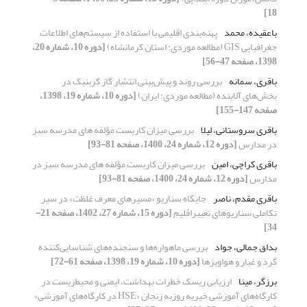
18]
باعقیده، محمد
‌پهنه‌بندی اقلیمی با استفاده از سیستم‌های اطلاعات
جغرافیایی GIS (مطالعه موردی: استان کرمانشاه)
[دوره 10، شماره 20،
1398، صفحه 47-56]
باقری، سمانه
بررسی روند و پیش‌‌بینی انتشار گاز کربنیک در
بخش‌‌های آلاینده (مطالعه موردی: ایران)
[دوره 10، شماره 19، 1398،
صفحه 147-155]
باقری سروستانی، لیلا
بررسی میزان کاربست مؤلفه های مدرسه سبز
در مدارس
[دوره 12، شماره 24، 1400، صفحه 81-93]
باقری کراچی، امین
بررسی میزان کاربست مؤلفه های مدرسه سبز در
مدارس
[دوره 12، شماره 24، 1400، صفحه 81-93]
باقری مقدم، ناصر
جایگاه سناریو «مسیرهای معرف غلظت» در سیر
تکاملی سناریوهای تغییراقلیم
[دوره 15، شماره 27، 1402، صفحه 21-
34]
بداق جمالی، جواد
بررسی ماهواره‌ها و سنجنده‌های شناسایی‌کننده
گرد و غبار و هواویزها
[دوره 10، شماره 19، 1398، صفحه 61-72]
برزگر، مینا
ارزیابی ریسک خطرات بهداشت، ایمنی و محیط‌زیست در
کارگاه‌های آموزشی خیریه روزبه زنجان «HSE در کارگاه‌‌های آموزشی»