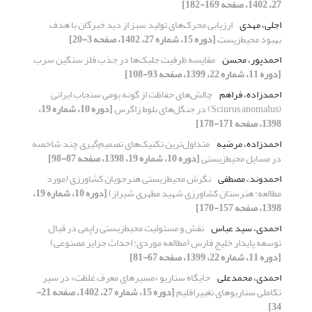
27، 1402، صفحه 169-182]
اجلی، مهدی
ارزیابی محرک‌های تولید سبز از دید خبرگان با هدف
بهبود محیط‌زیست
[دوره 15، شماره 27، 1402، صفحه 3-20]
احمدپور، محسن
مقایسه ظرفیت جلبک‌ها در جذب فلز سنگین سرب
[دوره 11، شماره 22، 1399، صفحه 93-108]
احمدزاده، فراهم
چالش‌‌های حفاظت از گونه بومی سنجاب ایرانی
(Sciurus anomalus) در جنگل‌‌های بلوط زاگرس
[دوره 10، شماره 19،
1398، صفحه 171-178]
احمدزاده، مرضیه
متداول‌ترین تکنیک‌های تصمیم‌گیری چند شاخصه
در مسایل محیط‌زیستی
[دوره 10، شماره 19، 1398، صفحه 87-98]
احمدوند، مصطفی
نگرش ‌محیط‌زیستی هنرجویان کشاورزی (مورد
مطالعه: هنرستان کشاورزی شهید مطهری شیراز)
[دوره 10، شماره 19،
1398، صفحه 157-170]
احمدی، سید عباس
نقش و مسئولیت ‌محیط‌زیستی راپمی در قبال
توسعه پایدار خلیج فارس (مطالعه موردی: احداث جزایر مصنوعی)
[دوره 11، شماره 22، 1399، صفحه 67-81]
احمدی، محمدعلی
جایگاه سناریو «مسیرهای معرف غلظت» در سیر
تکاملی سناریوهای تغییراقلیم
[دوره 15، شماره 27، 1402، صفحه 21-
34]