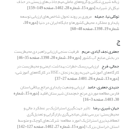
زباله شهری تنکابن و گروه‌‌های عاملی مهم جاذب‌‌های زیستی در حذف
نیکل از شیرابه
[دوره 15، شماره 28، 1402، صفحه 149-159]
توکلی نیا، جمیله
مروری بر روند تحول شاخص‌های ارزیابی توسعه
پایدار و عملکرد محیطی کشورها و جایگاه ایران در دنیا
[دوره 10،
شماره 19، 1398، صفحه 48-60]
ج
جعفری نجف آبادی، مریم
ظرفیت سنجی ارزیابی راهبردی محیط‌زیست
در بخش منابع آب کشور
[دوره 10، شماره 20، 1398، صفحه 35-46]
جمالی، فرح
ارزیابی ریسک خطرات بهداشت، ایمنی و محیط‌زیست در
کارگاه‌های آموزشی خیریه روزبه زنجان «HSE در کارگاه‌‌های آموزشی»
[دوره 13، شماره 26، 1401، صفحه 27-37]
جنیدی جعفری، حامد
ارزیابی وضعیت پایداری مراتع ییلاقی استان
فارس مطالعه موردی مرتع خم‌نمدان شهرستان اقلید
[دوره 15، شماره
30، 1403، صفحه 3-16]
جهان شیری، رضا
تاثیر جهت‌‌گیری استراتژیک بر عملکرد مالی و
محیط‌‌زیستی: بررسی نقش میانجی‌‌گری بازارگرایی و تعدیل‌‌گری
انعطاف‌‌پذیری استراتژیک (مورد مطالعه: شرکت‌‌های کوچک و متوسط
استان‌‌ خراسان بزرگ)
[دوره 15، شماره 27، 1402، صفحه 127-142]