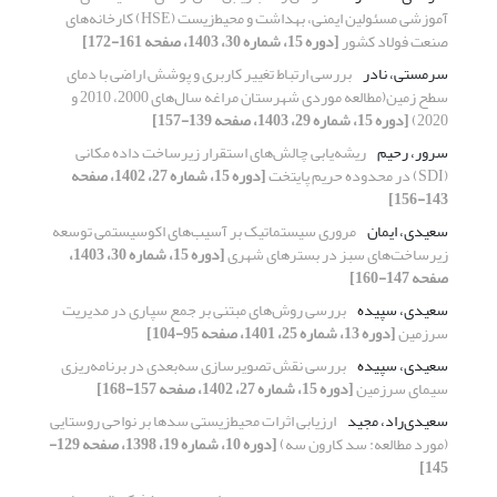
آموزشی مسئولین ایمنی، بهداشت و محیط‌زیست (HSE) کارخانه‌های
صنعت فولاد کشور
[دوره 15، شماره 30، 1403، صفحه 161-172]
سرمستی، نادر
بررسی ارتباط تغییر کاربری و پوشش اراضی با دمای
سطح زمین(مطالعه موردی شهرستان مراغه سال‌‌‌های 2000، 2010 و
2020)
[دوره 15، شماره 29، 1403، صفحه 139-157]
سرور، رحیم
ریشه‌یابی چالش‌های استقرار زیرساخت داده مکانی
(SDI) در محدوده حریم پایتخت
[دوره 15، شماره 27، 1402، صفحه
143-156]
سعیدی، ایمان
مروری سیستماتیک بر آسیب‌‌های اکوسیستمی توسعه
زیرساخت‌‌های سبز در بسترهای شهری
[دوره 15، شماره 30، 1403،
صفحه 147-160]
سعیدی، سپیده
بررسی روش‌های مبتنی بر جمع سپاری در مدیریت
سرزمین
[دوره 13، شماره 25، 1401، صفحه 95-104]
سعیدی، سپیده
بررسی نقش تصویرسازی سه‌بعدی در برنامه‌‌ریزی
سیمای سرزمین
[دوره 15، شماره 27، 1402، صفحه 157-168]
سعیدی‌راد، مجید
ارزیابی اثرات ‌محیط‌زیستی سدها بر نواحی روستایی
(مورد مطالعه: سد کارون سه)
[دوره 10، شماره 19، 1398، صفحه 129-
145]