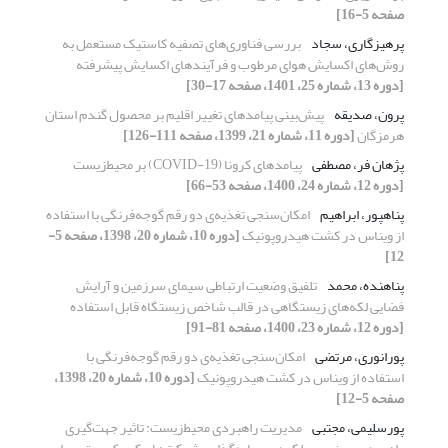
صفحه 5-16]
پرهیزگاری، سجاد
بررسی فناوری‌های تصفیه کاستیک مستعمل به
‌روش‌های اکسایش هوای مرطوب و فرآیندهای اکسایش پیشرفته
[دوره 13، شماره 25، 1401، صفحه 17-30]
پرون، صدیقه
پیش‌بینی پیامدهای تغییر اقلیم بر محصول گندم استان
هرمزگان
[دوره 11، شماره 21، 1399، صفحه 111-126]
پژهان فر، مصطفی
پیامد‌های کرونا (COVID-19) بر محیط‌زیست
[دوره 12، شماره 24، 1400، صفحه 53-66]
پناهپور، ابراهیم
امکان‌سنجی تغذیه‌ی‌ دو رقم گوجه‌فرنگی با استفاده
از ویناس در کشت هیدروپونیک
[دوره 10، شماره 20، 1398، صفحه 5-
12]
پناهنده، محمد
تلفیق وضعیت ارتباطی سیمای سرزمین و آرایش
فضایی لکه‌های زیستگاهی در قالب شاخص زیستگاه قابل استفاده
[دوره 12، شماره 23، 1400، صفحه 81-91]
پورانوری، مرتضی
امکان‌سنجی تغذیه‌ی‌ دو رقم گوجه‌فرنگی با
استفاده از ویناس در کشت هیدروپونیک
[دوره 10، شماره 20، 1398،
صفحه 5-12]
پورسلیمی، مجتبی
مدیریت راهبردی محیط‌زیست: تاثیر جهت‌‌گیری