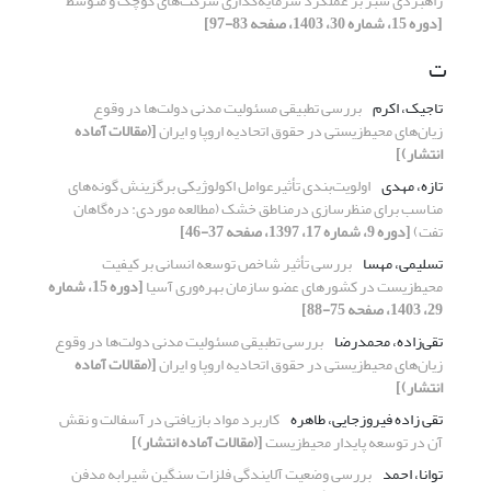
راهبردی سبز بر عملکرد سرمایه‌‌گذاری شرکت‌‌های کوچک و متوسط
[دوره 15، شماره 30، 1403، صفحه 83-97]
ت
تاجیک، اکرم
بررسی تطبیقی مسئولیت مدنی دولت‌ها در وقوع
زیان‌های محیط‌زیستی در
حقوق اتحادیه اروپا و ایران
[(مقالات آماده
انتشار)]
تازه، مهدی
اولویت‌بندی تأثیرعوامل اکولوژیکی برگزینش گونه‌های
مناسب برای منظرسازی درمناطق خشک (مطالعه موردی: دره‌گاهان
تفت)
[دوره 9، شماره 17، 1397، صفحه 37-46]
تسلیمی، مهسا
بررسی تأثیر شاخص توسعه انسانی بر کیفیت
‌‌محیط‌زیست در کشورهای عضو سازمان بهره‌وری آسیا
[دوره 15، شماره
29، 1403، صفحه 75-88]
تقی‌زاده، محمدرضا
بررسی تطبیقی مسئولیت مدنی دولت‌ها در وقوع
زیان‌های محیط‌زیستی در
حقوق اتحادیه اروپا و ایران
[(مقالات آماده
انتشار)]
تقی زاده فیروزجایی، طاهره
کاربرد مواد بازیافتی در آسفالت و نقش
آن در توسعه پایدار محیط‌زیست
[(مقالات آماده انتشار)]
توانا، احمد
بررسی وضعیت آلایندگی فلزات سنگین شیرابه مدفن