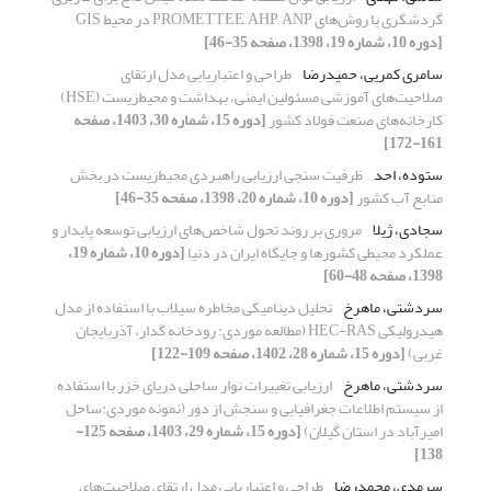
گردشگری با روش‌های PROMETTEE, AHP, ANP در محیط GIS
[دوره 10، شماره 19، 1398، صفحه 35-46]
سامری کمریی، حمیدرضا
طراحی و اعتباریابی مدل ارتقای
صلاحیت‌های آموزشی مسئولین ایمنی، بهداشت و محیط‌زیست (HSE)
کارخانه‌های صنعت فولاد کشور
[دوره 15، شماره 30، 1403، صفحه
161-172]
ستوده، احد
ظرفیت سنجی ارزیابی راهبردی محیط‌زیست در بخش
منابع آب کشور
[دوره 10، شماره 20، 1398، صفحه 35-46]
سجادی، ژیلا
مروری بر روند تحول شاخص‌های ارزیابی توسعه پایدار و
عملکرد محیطی کشورها و جایگاه ایران در دنیا
[دوره 10، شماره 19،
1398، صفحه 48-60]
سردشتی، ماهرخ
تحلیل دینامیکی مخاطره سیلاب با استفاده از مدل
هیدرولیکی HEC-RAS (مطالعه موردی: رودخانه‌ گدار، آذربایجان
غربی)
[دوره 15، شماره 28، 1402، صفحه 109-122]
سردشتی، ماهرخ
ارزیابی تغییرات نوار ساحلی دریای خزر با استفاده
از سیستم اطلاعات جغرافیایی و سنجش از دور (نمونه موردی:ساحل
امیرآباد در استان گیلان)
[دوره 15، شماره 29، 1403، صفحه 125-
138]
سرمدی، محمدرضا
طراحی و اعتباریابی مدل ارتقای صلاحیت‌های