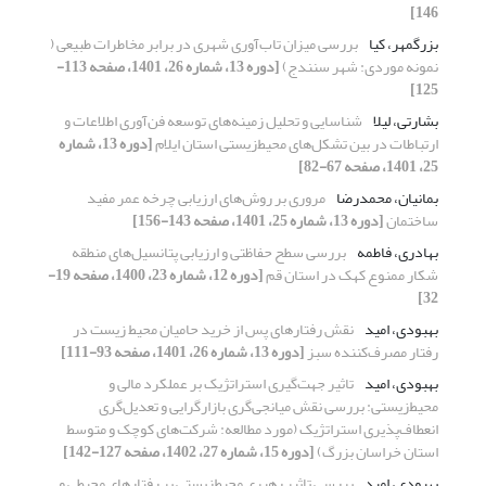
146]
بزرگمهر، کیا
بررسی میزان تاب‌آوری شهری در برابر مخاطرات طبیعی (
نمونه موردی: شهر سنندج)
[دوره 13، شماره 26، 1401، صفحه 113-
125]
بشارتی، لیلا
شناسایی و تحلیل زمینه‌های توسعه ‌فن‌آوری اطلاعات و
ارتباطات در بین تشکل‌های محیط‌زیستی استان ایلام
[دوره 13، شماره
25، 1401، صفحه 67-82]
بمانیان، محمدرضا
مروری بر روش‌های ارزیابی چرخه عمر مفید
ساختمان
[دوره 13، شماره 25، 1401، صفحه 143-156]
بهادری، فاطمه
بررسی سطح حفاظتی و ارزیابی پتانسیل‌های منطقه
شکار ممنوع کهک در استان قم
[دوره 12، شماره 23، 1400، صفحه 19-
32]
بهبودی، امید
نقش رفتارهای پس از خرید حامیان محیط زیست در
رفتار مصرف‌کننده سبز
[دوره 13، شماره 26، 1401، صفحه 93-111]
بهبودی، امید
تاثیر جهت‌‌گیری استراتژیک بر عملکرد مالی و
محیط‌‌زیستی: بررسی نقش میانجی‌‌گری بازارگرایی و تعدیل‌‌گری
انعطاف‌‌پذیری استراتژیک (مورد مطالعه: شرکت‌‌های کوچک و متوسط
استان‌‌ خراسان بزرگ)
[دوره 15، شماره 27، 1402، صفحه 127-142]
بهبودی، امید
بررسی تاثیر رهبری محیط‌زیستی بر رفتارهای ‌محیطی و