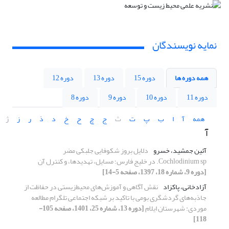
نمایه نویسندگان
همه دوره ها
دوره 15
دوره 13
دوره 12
دوره 11
دوره 10
دوره 9
دوره 8
همه
آ
ا
ب
پ
ت
ث
ج
چ
ح
خ
د
ذ
ر
ز
ژ
آ
آئین جمشید، خسرو
دلایل بروز شکوفا‌یی جلبکی مضر
Cochlodinium sp. در خلیج فارس؛ مسا‌یل، تهدیدها، و کنترل آن
[دوره 9، شماره 18، 1397، صفحه 5-14]
آزادخانی، پاکزاد
نقش آگاهی و آموزش‌‌های محیط‌زیستی در حفاظت از
جاذبه‌‌های گردشگری بومی با تاکید بر شبکه اجتماعی تلگرام مطالعه
موردی: شهرستان ایلام
[دوره 13، شماره 25، 1401، صفحه 105-
118]