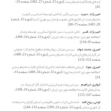
ایده‌ای همگام با محیط‌زیست
[دوره 15، شماره 27، 1402، صفحه 35-
45]
امیرنژاد، حمید
بررسی تأثیر شاخص توسعه انسانی بر کیفیت
‌‌محیط‌زیست در کشورهای عضو سازمان بهره‌وری آسیا
[دوره 15، شماره
29، 1403، صفحه 75-88]
امیرنژاد، قنبر
تاثیر مدیریت سبز منابع انسانی بر توسعه پایدار
(مطالعه موردی: ستاد وزارت نفت ایران)
[دوره 12، شماره 24، 1400،
صفحه 95-110]
امیری، محمد جواد
بررسی میزان، روش‌ها و سطوح مشارکت عمومی
در گزارش‌های ارزیابی اثرات محیط‌زیستی
[دوره 12، شماره 23، 1400،
صفحه 121-131]
امیری، مونا
ارزیابی منفعت مضاعف ناشی از اصلاح مالیات محیط‌‌زیستی
(مطالعه موردی: اتحادیه اروپا)
[دوره 12، شماره 24، 1400، صفحه 13-
24]
انواری، ابراهیم
بررسی روند و پیش‌‌بینی انتشار گاز کربنیک در
بخش‌‌های آلاینده (مطالعه موردی: ایران)
[دوره 10، شماره 19، 1398،
صفحه 147-155]
اوجی، روح الله
شناسایی اثرات تغییر اقلیم در استان گیلان با استفاده
از تئوری بنیانی
[دوره 11، شماره 22، 1399، صفحه 133-148]