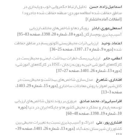
اسماعیل زاده، حسن
تحلیل ارتباط حکمروایی خوب و پایداری در
مناطق حفاظت شده (مطالعه موردی: منطقه حفاظت شده جاجرود)
[(مقالات آماده انتشار)]
اسمعلی‌عوری، اباذر
رویکردها و شاخص‌های مختلف ارزیابی
آسیب‌پذیری بوم‌سازگان
[دوره 10، شماره 20، 1398، صفحه 83-95]
اعتماد، وحید
ارزیابی اثرات محیط‌‌زیستی اکوتوریسم در مناطق حفاظت
شده
[دوره 9، شماره 17، 1397، صفحه 25-36]
اعظمی، جابر
ارزیابی ریسک خطرات بهداشت، ایمنی و محیط‌زیست در
کارگاه‌های آموزشی خیریه روزبه زنجان «HSE در کارگاه‌‌های آموزشی»
[دوره 13، شماره 26، 1401، صفحه 27-37]
افتخاری، شاهرخ
مدل‌سازی شاخص‌های بهداشت و محیط‌زیست در
کلان‌شهر اهواز با روش معادلات ساختاری
[دوره 15، شماره 29، 1403،
صفحه 3-13]
افراسیابی‌راد، محمد صادق
مروری بر روند تحول شاخص‌های ارزیابی
توسعه پایدار و عملکرد محیطی کشورها و جایگاه ایران در دنیا
[دوره
10، شماره 19، 1398، صفحه 48-60]
افشاری پور، علی
ادراک و آسیب‌‌پذیری نسبت به تغییرات محیطی بین
کشاورزان شهرستان نجف‌‌آباد
[دوره 13، شماره 26، 1401، صفحه 39-
53]