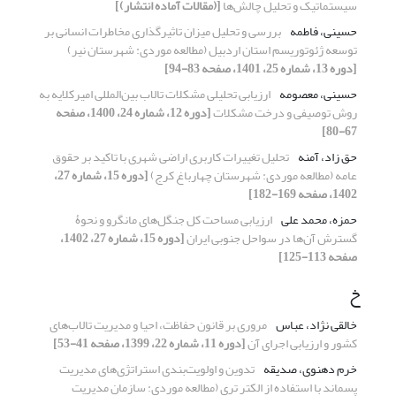
سیستماتیک و تحلیل چالش‌ها
[(مقالات آماده انتشار)]
حسینی، فاطمه
بررسی و تحلیل میزان تاثیرگذاری مخاطرات انسانی بر
توسعه ژئوتوریسم استان اردبیل (مطالعه موردی: شهرستان نیر)
[دوره 13، شماره 25، 1401، صفحه 83-94]
حسینی، معصومه
ارزیابی تحلیلی مشکلات تالاب بین‌‌المللی امیر‌‌کلایه به
روش توصیفی و درخت مشکلات
[دوره 12، شماره 24، 1400، صفحه
67-80]
حق زاد، آمنه
تحلیل تغییرات کاربری اراضی شهری با تاکید بر حقوق
عامه (مطالعه موردی:‌ شهرستان چهارباغ کرج)
[دوره 15، شماره 27،
1402، صفحه 169-182]
حمزه، محمد علی
ارزیابی مساحت کل جنگل‌های مانگرو و نحوۀ
گسترش آن‌ها در سواحل جنوبی ایران
[دوره 15، شماره 27، 1402،
صفحه 113-125]
خ
خالقی نژاد، عباس
مروری بر قانون حفاظت، احیا و مدیریت تالاب‌های
کشور و ارزیابی اجرای آن
[دوره 11، شماره 22، 1399، صفحه 41-53]
خرم دهنوی، صدیقه
تدوین و اولویت‌‌بندی استراتژی‌‌های مدیریت
پسماند با استفاده از الکتر تری (مطالعه موردی: سازمان مدیریت