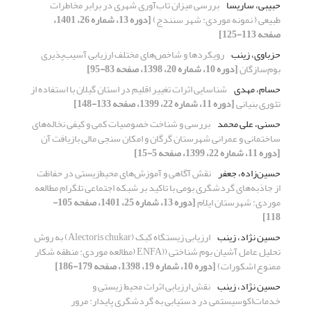
حبیبی، ساریسا
بررسی میزان تاب‌آوری شهری در برابر مخاطرات
طبیعی ( نمونه موردی: شهر سنندج)
[دوره 13، شماره 26، 1401،
صفحه 113-125]
حزباوی، زینب
رویکردها و شاخص‌های مختلف ارزیابی آسیب‌پذیری
بوم‌سازگان
[دوره 10، شماره 20، 1398، صفحه 83-95]
حسام، مهدی
شناسایی اثرات تغییر اقلیم در استان گیلان با استفاده از
تئوری بنیانی
[دوره 11، شماره 22، 1399، صفحه 133-148]
حسنی، علی محمد
بررسی و شناخت خصوصیات کمی و کیفی نخاله‌‌های
ساختمانی و عمرانی شهرستان گرگان و امکان سنجی مالی بازیافت آن‌
[دوره 11، شماره 22، 1399، صفحه 5-15]
حسین‌‌زاده، جعفر
نقش آگاهی و آموزش‌‌های محیط‌زیستی در حفاظت
از جاذبه‌‌های گردشگری بومی با تاکید بر شبکه اجتماعی تلگرام مطالعه
موردی: شهرستان ایلام
[دوره 13، شماره 25، 1401، صفحه 105-
118]
حسین نژاد، زینب
ارزیابی زیستگاه کبک (Alectoris chukar) به روش
تحلیل عامل آشیان بوم شناختی ((ENFA (مطالعه موردی: منطقه شکار
ممنوع اشکورات)
[دوره 10، شماره 19، 1398، صفحه 179-186]
حسین نژاد، زینب
نقش ارزیابی اثرات محیط زیستی و
خدمات‌اکوسیستمی در دستیابی به گردشگری پایدار: مرور