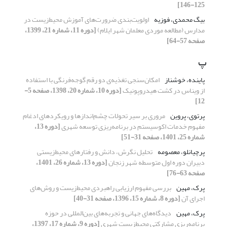
125-146]
بیگ محمدی، فوزیه
اولویت‌‌بندی ضرورت‌‌های آموزش محیط‌زیست در
مدارس (مطالعه موردی معلمان شهر ایلام)
[دوره 11، شماره 21، 1399،
صفحه 57-64]
پ
پاینده، خوشناز
امکان‌سنجی تغذیه‌ی‌ دو رقم گوجه‌فرنگی با استفاده
از ویناس در کشت هیدروپونیک
[دوره 10، شماره 20، 1398، صفحه 5-
12]
پرتوی، پروین
مروری بر سیر تحولات چشم‌‌اندازها و رویکردهای ادغام
مفهوم خدمات اکوسیستم در برنامه‌ریزی توسعه شهری
[دوره 13،
شماره 25، 1401، صفحه 31-51]
پرچیانلو، معصومه
تحلیل نگرش، دانش و رفتارهای محیط‌زیستی
دبیران دوره اول متوسطه شهر زنجان
[دوره 13، شماره 26، 1401،
صفحه 63-76]
پرک، مهین
بررسی مفهوم ارزیابی راهبردی محیط‌زیست و روش‌های
اجرای آن
[دوره 8، شماره 15، 1396، صفحه 31-40]
پرک، مهین
دیدگاه‌های جهانی و تجربه‌های بین‌المللی در حوزه
برنامه‌ریزی مشارکتی محیط‌زیست شهری
[دوره 9، شماره 17، 1397،