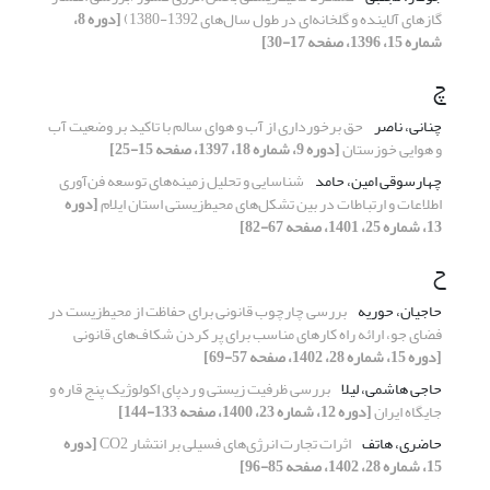
گازهای آلاینده و گلخانه‌ای در طول سال‌های 1392-1380)
[دوره 8،
شماره 15، 1396، صفحه 17-30]
چ
چنانی، ناصر
حق برخورداری از آب و هوای سالم با تاکید بر وضعیت آب
و هوایی خوزستان
[دوره 9، شماره 18، 1397، صفحه 15-25]
چهارسوقی امین، حامد
شناسایی و تحلیل زمینه‌های توسعه ‌فن‌آوری
اطلاعات و ارتباطات در بین تشکل‌های محیط‌زیستی استان ایلام
[دوره
13، شماره 25، 1401، صفحه 67-82]
ح
حاجیان، حوریه
بررسی چارچوب قانونی برای حفاظت از محیط‌زیست در
فضای جو، ارائه راه کارهای مناسب برای پر کردن شکاف‌های قانونی
[دوره 15، شماره 28، 1402، صفحه 57-69]
حاجی هاشمی، لیلا
بررسی ظرفیت زیستی و ردپای اکولوژیک پنج قاره و
جایگاه ایران
[دوره 12، شماره 23، 1400، صفحه 133-144]
حاضری، هاتف
اثرات تجارت انرژی‌های فسیلی بر انتشار CO2
[دوره
15، شماره 28، 1402، صفحه 85-96]