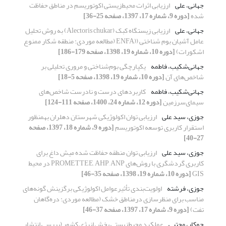
جهانی، علی
ارزیابی اثرات محیط‌‌زیستی اکوتوریسم در مناطق حفاظت
شده
[دوره 9، شماره 17، 1397، صفحه 25-36]
جهانی، علی
ارزیابی زیستگاه کبک (Alectoris chukar) به روش تحلیل
عامل آشیان بوم شناختی ((ENFA (مطالعه موردی: منطقه شکار ممنوع
اشکورات)
[دوره 10، شماره 19، 1398، صفحه 179-186]
جهانی‌‌شکیب، فاطمه
یکپارچگی بوم‌‌شناختی و مروری تحلیلی بر
شاخص‌‌های آن
[دوره 10، شماره 19، 1398، صفحه 5-18]
جهانی‌‌شکیب، فاطمه
کاربردهای درست و نادرست شاخص‌‌های
سیمای‌‌سرزمین
[دوره 12، شماره 24، 1400، صفحه 111-124]
جوزی، سید علی
ارزیابی توان اکولوژیکی شهرستان دهلران به‎منظور
استقرار کاربری توسعه اکوتوریسم
[دوره 9، شماره 18، 1397، صفحه
27-40]
جوزی، سید علی
ارزیابی توان منطقه حفاظت شده میش داغ برای
کاربری گردشگری با روش‌های PROMETTEE, AHP, ANP در محیط
GIS
[دوره 10، شماره 19، 1398، صفحه 35-46]
جوزی، فرشته
اولویت‌بندی تأثیرعوامل اکولوژیکی برگزینش گونه‌های
مناسب برای منظرسازی درمناطق خشک (مطالعه موردی: دره‌گاهان
تفت)
[دوره 9، شماره 17، 1397، صفحه 37-46]
جوکار، مجتبی
عملکرد محیط‌زیستی بخش انرژی کشور (بررسی انتشار