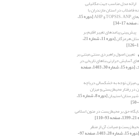
ارائه مدل مناسب جهت مکانیابی
ه فاضلاب در استان مازندران با
TO و AHP
[دوره 15،
پیش‌بینی پیامدهای تغییر اقلیم بر
تان هرمزگان
[دوره 11، شماره 21،
تعیین اصول راهبردی سنتی مبتنی بر
ی آسایش حرارتی بناهای تاریخی در
ک
[دوره 15، شماره 30، 1403، صفحه
 میزان توجه به خشکسالی دریاچه
 در رفتار محیط‌زیستی و میزان
 شهرستان استهبان
[دوره 8، شماره 15،
ایگاه حق بر محیط‌زیست در متون اسلامی
یط زیست و صیانت آن از منظر
[دوره 15، شماره 28، 1403، صفحه 97-