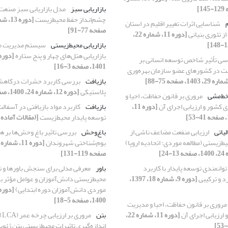
بازاریابی سبز
مدل بازاریابی سبزِ صنعت 
چشم‌‌انداز حفظ محیط‌‌زیست
شناسایی اثرات تغییر اقلیم در استان
صفحه 77-91]
از تئوری بنیانی
[دوره 11، شماره 22،
بازاریابی محیط‌زیستی
سیستم مدیریت مح
بازاریابی هتل‌های چهار و پنج ستاره
سی تأثیر شاخص توسعه انسانی بر
1401، صفحه 3-16]
ست در کشورهای عضو سازمان بهره‌وری
بازیافت
بررسی کاربرد حشرات درکاهش
پلاستیکی
[دوره 12، شماره 24، 1400، صفحه 41-51]
خط‌مشی
مروری بر قانون حفاظت، احیا و
ی کشور و ارزیابی اجرای آن
[دوره 11،
بازیافت
کاربرد مواد بازیافتی در آسفال
توسعه پایدار محیط‌زیست
[(مقالات آماده 
یاتی
ارزیابی منفعت مضاعف ناشی از
باغ‌وحش
بررسی تاثیر باغ‌ وحش‌ها‌‌ بر 
ط‌‌زیستی (مطالعه موردی: اتحادیه اروپا)
بوم‌شناختی شهروندان
صفحه 119-131]
توانمندی توسعه پایدار با کاربرد
باور
معرفی مدلی برای سنجش باورها و 
 و ترکیبی
[دوره 9، شماره 18، 1397،
محیط‌زیستی دانش‌آموزان و عوامل مؤثر بر
موردی دانش‌آموزان دوره ابتدایی)
1400، صفحه 5-18]
مروری بر قانون حفاظت، احیا و مدیریت
 ارزیابی اجرای آن
[دوره 11، شماره 22،
بتن
مروری
اندازه‌گیری تاثیرات محیط‌زیستی بتن ژئو