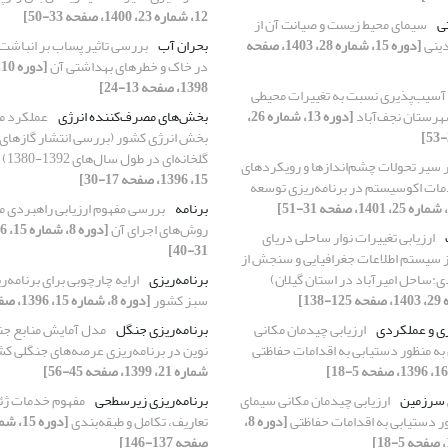
12، شماره 23، 1400، صفحه 33-50]
تی
سیمای محیط زیست و صیانت آن از
دینی
[دوره 15، شماره 28، 1403، صفحه
بحران آب
بررسی تاثیر پساب بر انباش
در خاک و خطرهای بهداشتی آن
1398، صفحه 13-24]
 آسیب‌‌پذیری نسبت به تغییرات محیطی
هرستان نجف‌‌آباد
[دوره 13، شماره 26،
بخش‌های مصرف‌کننده انرژی
عملکرد م
بخش انرژی کشور (بررسی انتشار گازهای آ
گلخانه‌ای در طول سال‌های 1392-1380)
 سیر تحولات چشم‌‌اندازها و رویکردهای
15، 1396، صفحه 17-30]
مات اکوسیستم در برنامه‌ریزی توسعه
برنامه
بررسی مفهوم ارزیابی راهبردی م
روش‌های اجرای آن
ارزیابی تغییرات نوار ساحلی دریای
31-40]
از سیستم اطلاعات جغرافیایی و سنجش از
ی:ساحل امیرآباد در استان گیلان)
برنامه‌ریزی
ارایه چارچوبی برای برنامه‌
سبز کشور
[دوره 8، شماره 15، 1396، صفحه 51-66]
ری و عملکردی
ارزیابی چیدمان مکانی
برنامه‌‌ریزی جنگل
مدل آمایش منابع جن
ه منظور دستیابی به اقدامات حفاظتی
نوین در برنامه‌‌ریزی عرصه‌‌های جنگلی ک
شماره 21، 1399، صفحه 45-56]
 سرزمین
ارزیابی چیدمان مکانی سیمای
برنامه‌‌ریزی زیرسطحی
مفهوم خدمات ژ
ر دستیابی به اقدامات حفاظتی
[دوره 8،
تعاریف، تکامل و طبقه‌بندی
صفحه 137-146]