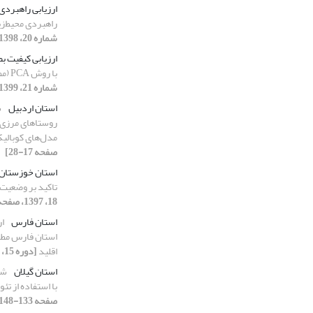
ارزیابی راهبردی
راهبردی محیط‌ز
شماره 20، 1398، صفحه 35-46]
ارزیابی کیفیت ب
با روش PCA (مطالعه‌‌ی موردی: شهر مشهد)
شماره 21، 1399، صفحه 35-43]
استان اردبیل
ش
روستاهای مرزی م
مدل‌های کوبالیک
صفحه 17-28]
استان خوزستان
تاکید بر وضعیت
18، 1397، صفحه 15-25]
استان فارس
ار
استان فارس مطا
اقلید
[دوره 15، شماره 30، 1403، صفحه 3-16]
استان گیلان
شن
با استفاده از تئو
صفحه 133-148]