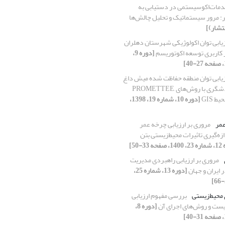
دمات‌اکوسیستمی در دستیابی به
: مرور سیستماتیک و تحلیل چالش‌ها
نتشار)]
زیابی توان اکولوژیکی شهرستان دهلران
[دوره 9،
زیابی توان منطقه حفاظت شده میش داغ
برای کاربری گردشگری با روش‌های PROMETTEE,
[دوره 10، شماره 19، 1398،
عمر
مروری بر ارزیابی چرخه عمر
ندازه‌گیری تاثیرات محیط‌زیستی بتن
33-50]
مروری بر ارزیابی راهبردی مدیریت
ایران و جهان
[دوره 13، شماره 25،
 محیط‌زیستی
بررسی مفهوم ارزیابی
یست و روش‌های اجرای آن
[دوره 8،