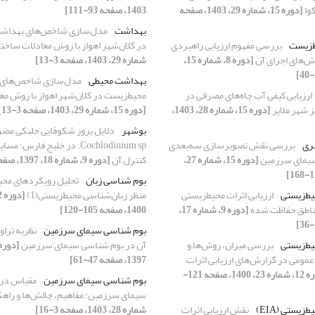
وا
[دوره 15، شماره 29، 1403، صفحه
1403، صفحه 93-111]
بهداشت
مدل‌سازی شاخص‌های بهداشت
ط‌زیست
بررسی مفهوم ارزیابی راهبردی
در کلان‌شهر اهواز با روش معادلات ساخت
ش‌های اجرای آن
[دوره 8، شماره 15،
شماره 29، 1403، صفحه 3-13]
بهداشت محیطی
مدل‌سازی شاخص‌های 
ارزیابی کیفی آب چاه‌‌های مصرفی در
محیط‌زیست در کلان‌شهر اهواز با روش مع
 شهر ملایر
[دوره 15، شماره 28، 1403،
[دوره 15، شماره 29، 1403، صفحه 3-13]
بوشهر
دلایل بروز شکوفا‌یی جلبکی مضر
صری
بررسی نقش تصویرسازی سه‌بعدی
Cochlodinium sp. در خلیج فارس؛ 
 سیمای سرزمین
[دوره 15، شماره 27،
کنترل آن
[دوره 9، شماره 18، 1397، صفحه 5-14]
بوم شناسی زبان
تحلیل رویکردهای ‌محی
یط‌‌زیستی
ارزیابی اثرات محیط‌‌زیستی
منظر زبان‌شناسی ‌محیط‌زیستی(1)
ناطق حفاظت شده
[دوره 9، شماره 17،
1400، صفحه 105-120]
بوم ‌‌شناسی سیمای سرزمین
نظریه ترا
یط‌زیستی
بررسی میزان، روش‌ها و
آن در بوم ‌‌شناسی سیمای سرزمین
ومی در گزارش‌های ارزیابی اثرات
1397، صفحه 47-61]
[دوره 12، شماره 23، 1400، صفحه 121-
بوم شناسی سیمای سرزمین
مقیاس در 
سیمای سرزمین: مفاهیم، چالش‌ها و راهک
‌زیستی (EIA)
نقش ارزیابی اثرات
شماره 28، 1403، صفحه 3-16]