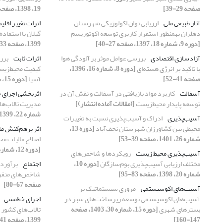
صفحه 29-39]
19، 1398، صفحه 129-145]
آثار طبیعی ملی
ارزیابی توان اکولوژیکی شهرستان
اثرات تغییر اقلیم
دهلران به‎منظور استقرار کاربری توسعه اکوتوریسم
گیلان با استفاده 
[دوره 9، شماره 18، 1397، صفحه 27-40]
1399، صفحه 133-148]
آزادسازی اقتصادی
بررسی عوامل موثر بر آلودگی هوا
اثرات ثابت
برر
با تاکید بر انرژی هسته‌ای
[دوره 8، شماره 16، 1396،
کیفیت ‌‌محیط‌زی
صفحه 41-52]
آسیا
[دوره 15، شماره 29، 1403، صفحه 75-88]
آسفالت
کاربرد مواد بازیافتی در آسفالت و نقش آن در
اثربخشی اجرای 
توسعه پایدار محیط‌زیست
[(مقالات آماده انتشار)]
مدیریت تالاب‌ها
شماره 22، 1399، صفحه 41-53]
آسیب‌‌پذیری
ادراک و آسیب‌‌پذیری نسبت به تغییرات
محیطی بین کشاورزان شهرستان نجف‌‌آباد
[دوره 13،
اثر برهم‌کنش مال
شماره 26، 1401، صفحه 39-53]
اصلاح مالیات محی
[دوره 12، شماره 24، 1400، صفحه 13-24]
آسیب‌پذیری محیط زیست
رویکردها و شاخص‌های
مختلف ارزیابی آسیب‌پذیری بوم‌سازگان
[دوره 10،
اجتماع
برآورد 
شماره 20، 1398، صفحه 83-95]
شاخص‌های منفرد
صفحه 67-80]
آسیب‌های اکوسیستمی
مروری سیستماتیک بر
آسیب‌‌های اکوسیستمی توسعه زیرساخت‌‌های سبز در
اجرای خط‌مشی‌
بسترهای شهری
[دوره 15، شماره 30، 1403، صفحه
تالاب‌های کشور و
147-160]
1399، صفحه 41-53]