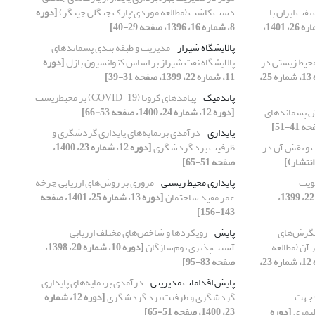
نفت ایران با
دست کاشت (مطالعه موردی:پارک جنگلی چیتگر)
[دوره
[دوره 13، شماره 26، 1401،
8، شماره 16، 1396، صفحه 29-40]
پالایشگاه شیراز
مدیریت و طبقه بندی پسماندهای
یط زیستی در
پالایشگاه نفت شیراز بر اساس کنوانسیون بازل
[دوره
[دوره 13، شماره 25،
11، شماره 22، 1399، صفحه 31-39]
پاندمیک
پیامد‌های کرونا (COVID-19) بر محیط‌زیست
 پسماند‌های
[دوره 12، شماره 24، 1400، صفحه 53-66]
پایداری
درآمدی برنمایه‌‌های پایداری گردشگری و
ت و نقش آن در
ظرفیت برد گردشگری
[دوره 12، شماره 23، 1400،
انتشار)]
صفحه 51-65]
هویت
پایداری محیط زیستی
مروری بر روش‌های ارزیابی چرخه
[دوره 11، شماره 22، 1399،
عمر مفید ساختمان
[دوره 13، شماره 25، 1401، صفحه
143-156]
نگرش‌های
پایش
رویکردها و شاخص‌های مختلف ارزیابی
 آن (مطالعه
آسیب‌پذیری بوم‌سازگان
[دوره 10، شماره 20، 1398،
[دوره 12، شماره 23،
صفحه 83-95]
پایش اقدامات مدیریتی
درآمدی برنمایه‌‌های پایداری
 بر ارزیابی چرخه عمر (LCA) جهت
گردشگری و ظرفیت برد گردشگری
[دوره 12، شماره
پلیمری
[دوره
23، 1400، صفحه 51-65]