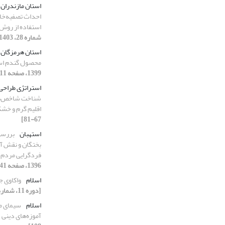
استان مازندران
احداث تصفیه‌خان
استفاده از روش‌‌های PSIS، ANP
شماره 28، 1403، صفحه 17-34]
استان هرمزگان
محصول گندم اس
1399، صفحه 111-126]
استراتژی طراحی
شناخت شاخص‌‌ها
اقلیم گرم و خش
67-81]
استهبان
بررسی
بختگان و نقش آن
فردگرایی مردم
1396، صفحه 41-50]
اسلام
واکاوی ج
[دوره 11، شماره 21، 1399، صفحه 93-110]
اسلام
سیمای مح
آموزه‌های دینی