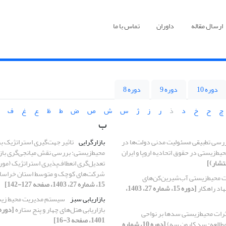
ارسال مقاله
داوران
تماس با ما
دوره 10
دوره 9
دوره 8
چ
ح
خ
د
ذ
ر
ز
ژ
س
ش
ص
ض
ط
ظ
ع
غ
ف
ب
رسی تطبیقی مسئولیت مدنی دولت‌ها در
بازارگرایی
تاثیر جهت‌‌گیری استراتژیک بر
حیط‌زیستی در
حقوق اتحادیه اروپا و ایران
محیط‌‌زیستی: بررسی نقش میانجی‌‌گری بازا
نتشار)]
تعدیل‌‌گری انعطاف‌‌پذیری استراتژیک (مور
شرکت‌‌های کوچک و متوسط استان‌‌ خراس
ت محیط‌‌زیستی آب‌‌شیرین‌‌کن‌‌های
15، شماره 27، 1403، صفحه 127-142]
اد راهکار
[دوره 15، شماره 27، 1403،
بازاریابی سبز
سیستم مدیریت محیط زیس
بازاریابی هتل‌های چهار و پنج ستاره
اثرات ‌محیط‌زیستی سدها بر نواحی
1401، صفحه 3-16]
مطالعه: سد کارون سه)
[دوره 10، شماره