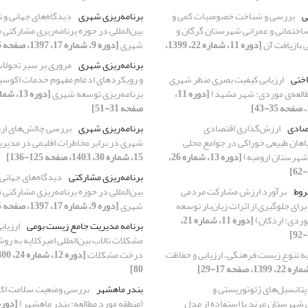
ی
بررسی و شناخت خصوصیات کمی و
برنامه‌ریزی شهری
دیدگاه‌های جهانی و ت
 ساختمانی و عمرانی شهرستان گرگان و
بین‌المللی در حوزه برنامه‌ریزی مشارکتی
 بازیافت آن‌
[دوره 11، شماره 22، 1399،
شهری
[دوره 9، شماره 17، 1397، صفحه 5-16]
برنامه‌ریزی شهری
مروری بر سیر تحولات
اختی
ارزیابی کیفیت بصری منظر شهری
و رویکردهای ادغام مفهوم خدمات اکوس
[دوره 11،
برنامه‌ریزی توسعه شهری
صفحه 31-51]
تصادی
ارزش‌گذاری اقتصادی
برنامه‌ریزی شهری
بررسی چالش‌‌های ارز
گیاهان طبیعی خوراکی در جوامع محلی
شهری در برابر مخاطرات اقلیمی در مدی
 شهرستان ارومیه)
[دوره 13، شماره 26،
15، شماره 30، 1403، صفحه 125-136]
برنامه‌ریزی مشارکتی
دیدگاه‌های جهانی 
روط
برآورد ارزش مشارکت مردمی
بین‌المللی در حوزه برنامه‌ریزی مشارکتی
رای جلوگیری از اثرات زیان‌‌بار توسعه
شهری
[دوره 9، شماره 17، 1397، صفحه 5-16]
وردی: اردکان)
[دوره 11، شماره 21،
برنامه مدیریت جامع زیست بومی
ارزیاب
مشکلات تالاب بین‌‌المللی امیر‌‌کلایه به ر
ه تنوع زیست فرهنگی، ارزیابی و حفاظت
درخت مشکلات
80]
 پتانسیل‌های ژئوتوریستی و
بندر ماهشهر
بررسی وضعیت سلامت اک
شهرستان مرند با استفاده از مدل
(منطقه مورد مطالعه: بندر ماهشهر)