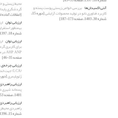
شماره 18، 1397، صفحه 53-65]
محیط زیستی و خ
آنتی اکسیدان‌ها
بررسی خواص زیستی پوست پسته و
گردشگری پایدار
کاربرد فناوری نانو در تولید محصولات آرایشی
[دوره 15،
[(مقالات آماده ا
شماره 30، 1403، صفحه 173-187]
ارزیابی توان
ار
به‎منظور استقرار کاربری توسعه اکوتوریسم
شماره 18، 1397، صفحه 27-40]
ارزیابی توان‌
ار
AHP, ANP در محیط GIS
صفحه 35-46]
ارزیابی چرخه‌‌ی 
(LCA) جهت ا
ژئوپلیمری
[دوره 12، شماره 23، 1400، صفحه 
ارزیابی راهبردی
پسماند شهری در 
1401، صفحه 53-66]
ارزیابی راهبردی
راهبردی محیط‌ز
شماره 15، 1396، صفحه 31-40]