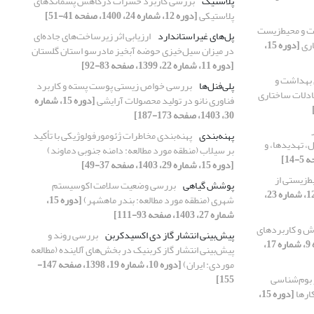
پلاستیک
بررسی کاربرد حشرات درکاهش پسماند‌های
پلاستیکی
[دوره 12، شماره 24، 1400، صفحه 41-51]
 و محیط‌زیست
پل‌‌های غیراستاندارد
ارزیابی اثر زیرساخت‌‌های جاده‌‌ای
اری
[دوره 15،
در میزان سیل‌‌خیزی حوضه آبخیز مادرسو استان گلستان
[دوره 11، شماره 22، 1399، صفحه 83-92]
بهداشت و
پلی‌فنل‌ها
بررسی خواص زیستی پوست پسته و کاربرد
ادلات ساختاری
فناوری نانو در تولید محصولات آرایشی
[دوره 15، شماره
30، 1403، صفحه 173-187]
پهنه‌بندی
پهنه‌بندی مخاطرات ژئومورفولوژیکی با تأکید
مسا‌یل، تهدیدها، و
بر سیلاب (منطقه مورد مطالعه:‌ دامنه جنوبی دماوند)
[دوره 15، شماره 29، 1403، صفحه 37-49]
ط‌زیستی از
پوشش گیاهی
بررسی وضعیت سلامت اکوسیستم
[دوره 12، شماره 23،
شهری (منطقه مورد مطالعه: بندر ماهشهر)
[دوره 15،
شماره 27، 1403، صفحه 93-111]
وش و کاربردهای
پیش‌‌بینی انتشار گاز دی اکسیدکربن
بررسی روند و
[دوره 9، شماره 17،
پیش‌‌بینی انتشار گاز کربنیک در بخش‌‌های آلاینده (مطالعه
موردی: ایران)
[دوره 10، شماره 19، 1398، صفحه 147-
‌بوم‌شناسی
155]
ارها
[دوره 15،