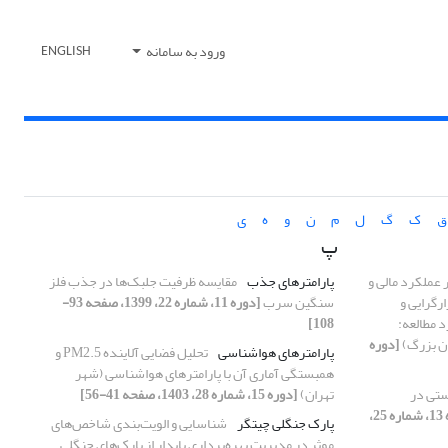
ورود به سامانه
ENGLISH
ق
ک
گ
ل
م
ن
و
ه
ی
پ
 عملکرد مالی و
پارامترهای جذب
مقایسه ظرفیت جلبک‌ها در جذب فلز
رگرایی و
سنگین سرب
[دوره 11، شماره 22، 1399، صفحه 93-
د مطالعه:
108]
ان بزرگ)
[دوره
پارامترهای هواشناسی
تحلیل فضایی آلاینده PM2.5 و
همبستگی آماری آن با پارامترهای هواشناسی (شهر
تی در
تهران)
[دوره 15، شماره 28، 1403، صفحه 41-56]
[دوره 13، شماره 25،
پارک جنگلی چیتگر
شناسایی و الویت‌بندی شاخص‌های
موثر در مدیریت بهره‌برداری پایدار از پارک‌های جنگلی