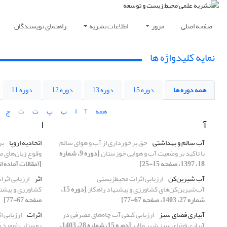
صفحه اصلی
مرور
اطلاعات نشریه
راهنمای نویسندگان
نمایه کلیدواژه ها
همه دوره ها
دوره 15
دوره 13
دوره 12
دوره 11
همه
آ
ا
ب
پ
ت
ث
ج
آ
ا
آب سالم و بهداشتی
حق برخورداری از آب و هوای سالم
اتحادیه اروپا
بر
با تاکید بر وضعیت آب و هوایی خوزستان
[دوره 9، شماره
وقوع زیان‌های م
18، 1397، صفحه 15-25]
[(مقالات آماده ا
آب شیرین‌‌کن
ارزیابی اثرات محیط‌‌زیستی
اثر
ارزیابی اثرا
آب‌‌شیرین‌‌کن‌‌های کشاورزی و پیشنهاد راهکار
[دوره 15،
کشاورزی و پیشنه
شماره 27، 1403، صفحه 67-77]
صفحه 67-77]
آبیاری فضای سبز
ارزیابی کیفی آب چاه‌‌های مصرفی در
اثرات
ارزیابی 
آبیاری فضای سبز شهر ملایر
[دوره 15، شماره 28، 1403،
روستایی (مورد 