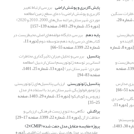
پایش کاربری و پوشش اراضی
بررسی ارتباط تغییر
ت فلزات سنگین
کاربری و پوشش اراضی با دمای سطح زمین(مطالعه
[دوره 10، شماره 20،
موردی شهرستان مراغه سال‌‌‌های 2000، 2010 و 2020)
[دوره 15، شماره 29، 1403، صفحه 139-157]
حیط‌زیستی
پایه دهم
بررسی جایگاه مولفه‌‌های اصلی محیط‌زیست در
لاینده و
کتاب‌‌های درسی پایه دهم متوسطه دوم
[دوره 11،
[دوره 8، شماره
شماره 22، 1399، صفحه 55-66]
پتانسیل
بررسی و تحلیل میزان تاثیرگذاری مخاطرات
حیط‌زیست و
انسانی بر توسعه ژئوتوریسم استان اردبیل (مطالعه
[دوره 8، شماره 15، 1396، صفحه
موردی: شهرستان نیر)
[دوره 13، شماره 25، 1401،
صفحه 83-94]
ریزی مدارس
پتانسیل ژئوتوریستی
ارزیابی پتانسیل‌های ژئوتوریستی
و ژئومورفولوژیکی شهرستان مرند با استفاده از مدل
زوروس و کوبالیکوا
[دوره 15، شماره 29، 1403، صفحه
گلی، راهبردی
25-35]
شور
[دوره 11،
پراکنش
نگاهی به تنوع زیست فرهنگی، ارزیابی و
حفاظت ازآن
[دوره 11، شماره 22، 1399، صفحه 17-29]
ئوسیستم:
[دوره 15، شماره 30، 1403،
پروژه مقایسه متقابل مدل جفت شده (CMIP)(2)
مقدمه‌ای بر مدل‌های پیش بینی تغییرات اقلیمی
[دوره