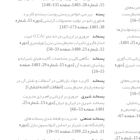
15، شماره 28، 1403، صفحه 135-148]
جربه‌های
 محیط‌زیست
پسته
بررسی خواص زیستی پوست پسته و کاربرد
فناوری نانو در تولید محصولات آرایشی
[دوره 15، شماره
30، 1403، صفحه 173-187]
 چشم‌‌اندازها
یستم در
پسماند
مروری بر ارزیابی چرخه عمر (LCA) جهت
[دوره 13، شماره 25، 1401،
اندازه‌گیری تاثیرات محیط‌زیستی بتن ژئوپلیمری
[دوره
12، شماره 23، 1400، صفحه 33-50]
یابی تاب‌آوری
پسماند
نگاهی کلی بر مشخصات آلاینده‎های شیرابه و
ریت شهری
[دوره
روش‎های تصفیه آن
[دوره 15، شماره 29، 1403، صفحه
15-24]
و تجربه‌های
پسماند
کاربرد مواد بازیافتی در آسفالت و نقش آن در
 محیط‌زیست
توسعه پایدار محیط‌زیست
[(مقالات آماده انتشار)]
پسماند شهری
مروری بر ارزیابی راهبردی مدیریت
ی تحلیلی
پسماند شهری در ایران و جهان
[دوره 13، شماره 25،
وش توصیفی و
1401، صفحه 53-66]
[دوره 12، شماره 24، 1400، صفحه 67-
پسماند صنعتی
مدیریت و طبقه بندی پسماندهای
پالایشگاه نفت شیراز بر اساس کنوانسیون بازل
[دوره
وسیستم شهری
11، شماره 22، 1399، صفحه 31-39]
[دوره 15، شماره 27،