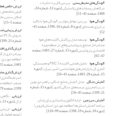
آلودگی‌های محیط‌زیستی
بررسی کاربرد حشرات
ارزش خالص فعل
درکاهش پسماند‌های پلاستیکی
[دوره 12، شماره 24،
کیفی نخاله‌‌های
1400، صفحه 41-51]
امکان سنجی مالی
آلودگی هوا
بررسی عوامل موثر بر آلودگی هوا با تاکید
صفحه 5-15]
بر انرژی هسته‌ای
[دوره 8، شماره 16، 1396، صفحه 41-
ارزش زیبایی‌‌شن
52]
با روش PCA (مطالعه‌‌ی موردی: شهر مشهد)
آلودگی هوا
توسعه مدل پراکنش آلاینده‌های هوا
شماره 21، 1399، صفحه 35-43]
منتشره از صنایع پتروشیمی واقع در منطقه ویژه
ارزش‌‌‌گذاری اق
اقتصادی پتروشیمی
[دوره 15، شماره 27، 1403، صفحه
بهره‌برداری از 
47-65]
(مطالعه موردی:
آلودگی هوا
تحلیل فضایی آلاینده PM2.5 و همبستگی
1401، صفحه 55-62]
آماری آن با پارامترهای هواشناسی (شهر تهران)
[دوره
ارزش‌‌گذاری مش
15، شماره 28، 1403، صفحه 41-56]
(سرمایه‌گذاری) ب
آمایش جنگل
مدل آمایش منابع جنگلی، راهبردی نوین
صنعت (مطالعه م
در برنامه‌‌ریزی عرصه‌‌های جنگلی کشور
[دوره 11، شماره
1399، صفحه 79-92]
21، 1399، صفحه 45-56]
ارزیابی
نگاهی ب
آمایش سرزمین
ارایه الگوی پیشنهادی برای پایش
ازآن
[دوره 11، شماره 22، 1399، صفحه 17-29]
برنامه آمایش استان‌ها (مطالعه موردی: استان قزوین)
ارزیابی
ارزیابی
[دوره 10، شماره 19، 1398، صفحه 99-110]
ژئومورفولوژیکی 