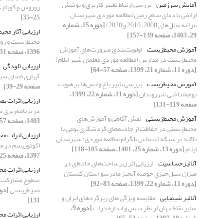
آمایش سرزمین
بررسی ارتباط تغییر کاربری و پوشش
زوروس و کوبالیک
اراضی با دمای سطح زمین(مطالعه موردی شهرستان
25-35]
مراغه سال‌‌‌های 2000، 2010 و 2020)
[دوره 15، شماره
ارزیابی آثار محی
29، 1403، صفحه 139-157]
محیط‌زیست و رو
آموزش محیط‌زیست
اولویت‌‌بندی ضرورت‌‌های آموزش
1396، صفحه 31-40]
محیط‌زیست در مدارس (مطالعه موردی معلمان شهر ایلام)
ارزیابی آلودگی
[دوره 11، شماره 21، 1399، صفحه 57-64]
آبیاری فضای سبز
آموزش محیط‌زیست
بررسی تاثیر باغ‌ وحش‌ها‌‌ بر هویت
صفحه 29-39]
بوم‌شناختی شهروندان
[دوره 11، شماره 22، 1399،
ارزیابی اثرات ب
صفحه 119-131]
در برنامه‌‌ریزی
آموزش محیط‌زیستی
نقش آگاهی و آموزش‌‌های
1403، صفحه 157-168]
محیط‌زیستی در حفاظت از جاذبه‌‌های گردشگری بومی با
ارزیابی اثرات مح
تاکید بر شبکه اجتماعی تلگرام مطالعه موردی: شهرستان
اکوتوریسم در م
ایلام
[دوره 13، شماره 25، 1401، صفحه 105-118]
1397، صفحه 25-36]
آنالیزحساسیت
ارزیابی اثر زیرساخت‌‌های جاده‌‌ای در
ارزیابی اثرات مح
میزان سیل‌‌خیزی حوضه آبخیز مادرسو استان گلستان
سطوح مشارکت عم
[دوره 11، شماره 22، 1399، صفحه 83-92]
محیط‌زیستی
آنالیز شیمیایی
مقایسه ویژگی های ریزگردهای ایران و
131]
سایر نقاط جهان از نظر جنس و اندازه ذرات
[دوره 9،
ارزیابی اثرات محیط