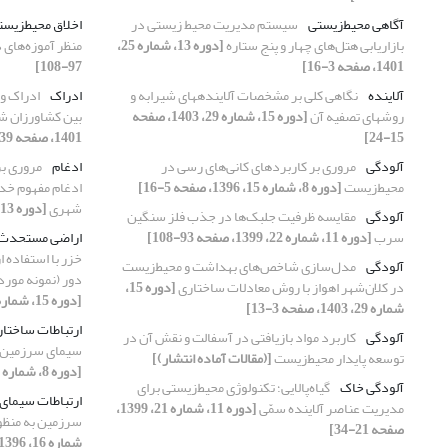
آگاهی محیط‌زیستی
سیستم مدیریت محیط زیستی در
اخلاق ‌محیط‏زیس
بازاریابی هتل‌های چهار و پنج ستاره
[دوره 13، شماره 25،
منظر آموزه‌های 
1401، صفحه 3-16]
97-108]
آلاینده
نگاهی کلی بر مشخصات آلاینده‎های شیرابه و
ادراک
ادراک و
روش‎های تصفیه آن
[دوره 15، شماره 29، 1403، صفحه
بین کشاورزان ش
15-24]
1401، صفحه 39-53]
آلودگی
مروری بر کاربردهای کانی‌های رسی در
ادغام
مروری بر
محیط‌زیست
[دوره 8، شماره 15، 1396، صفحه 5-16]
ادغام مفهوم خد
شهری
[دوره 13، شماره 25، 1401، صفحه 31-51]
آلودگی
مقایسه ظرفیت جلبک‌ها در جذب فلز سنگین
سرب
[دوره 11، شماره 22، 1399، صفحه 93-108]
اراضی مستحدث
خزر با استفاده 
آلودگی
مدل‌سازی شاخص‌های بهداشت و محیط‌زیست
دور (نمونه مورد
در کلان‌شهر اهواز با روش معادلات ساختاری
[دوره 15،
[دوره 15، شماره 29، 1403، صفحه 125-138]
شماره 29، 1403، صفحه 3-13]
ارتباطات ساختا
آلودگی
کاربرد مواد بازیافتی در آسفالت و نقش آن در
سیمای سرزمین ب
توسعه پایدار محیط‌زیست
[(مقالات آماده انتشار)]
[دوره 8، شماره 16، 1396، صفحه 5-18]
آلودگی خاک
گیاه‌پالایی؛ تکنولوژی محیط‌زیستی برای
ارتباطات سیمای
مدیریت عناصر آلاینده سمّی
[دوره 11، شماره 21، 1399،
سرزمین به منظو
صفحه 21-34]
شماره 16، 1396، صفحه 5-18]