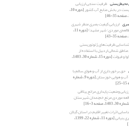
 محیط‌زیستی
ظرفیت سنجی ارزیابی
یست در بخش منابع آب کشور
[دوره 10،
صری
ارزیابی کیفیت بصری منظر شهری
[دوره 11،
ناسایی ظرفیت‌های ژئوتوریستی
ناطق شمالی اردبیل با استفاده از
وا و فیولت
[دوره 15، شماره 30، 1403،
حق برخورداری از آب و هوای سالم با
 آب و هوایی خوزستان
[دوره 9، شماره
زیابی وضعیت پایداری مراتع ییلاقی
لعه موردی مرتع خم‌نمدان شهرستان
اسایی اثرات تغییر اقلیم در استان گیلان
ری بنیانی
[دوره 11، شماره 22، 1399،